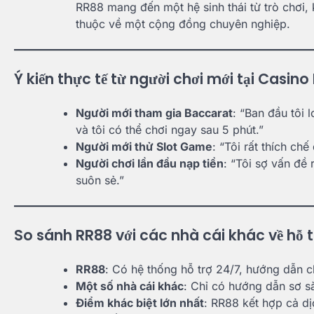
RR88 mang đến một hệ sinh thái từ trò chơi
thuộc về một cộng đồng chuyên nghiệp.
Ý kiến thực tế từ người chơi mới tại Casin
Người mới tham gia Baccarat
: “Ban đầu tôi
và tôi có thể chơi ngay sau 5 phút.”
Người mới thử Slot Game
: “Tôi rất thích c
Người chơi lần đầu nạp tiền
: “Tôi sợ vấn đề 
suôn sẻ.”
So sánh RR88 với các nhà cái khác về hỗ t
RR88
: Có hệ thống hỗ trợ 24/7, hướng dẫn c
Một số nhà cái khác
: Chỉ có hướng dẫn sơ sà
Điểm khác biệt lớn nhất
: RR88 kết hợp cả d