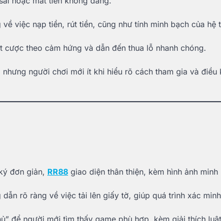
ai hoặc mất tiền không đáng.
về việc nạp tiền, rút tiền, cũng như tính minh bạch của hệ 
t cược theo cảm hứng và dẫn đến thua lỗ nhanh chóng.
nhưng người chơi mới ít khi hiểu rõ cách tham gia và điều 
ký đơn giản,
RR88
giao diện thân thiện, kèm hình ảnh minh
dẫn rõ ràng về việc tải lên giấy tờ, giúp quá trình xác min
ủ” để người mới tìm thấy game phù hợp, kèm giải thích luật