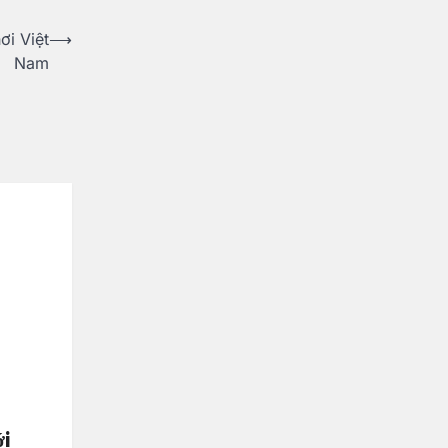
ơi Việt
⟶
Nam
i