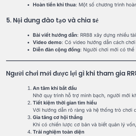
Hoàn tiền khi thua
: Một số chương trình hoàn
5. Nội dung đào tạo và chia sẻ
Bài viết hướng dẫn
: RR88 xây dựng nhiều tài 
Video demo
: Có video hướng dẫn cách chơi
Diễn đàn cộng đồng
: Người chơi mới có thể
Người chơi mới được lợi gì khi tham gia R
An tâm khi bắt đầu
Nhờ quy trình hỗ trợ minh bạch, người mới khô
Tiết kiệm thời gian tìm hiểu
Với hướng dẫn rõ ràng và hệ thống trò chơi
Gia tăng cơ hội thắng
Khi có chiến lược cơ bản và biết quản lý vốn
Trải nghiệm toàn diện