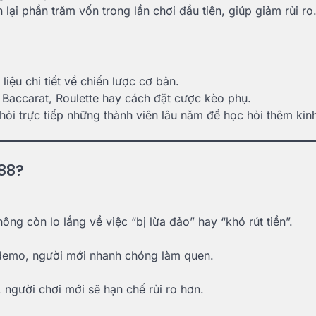
 lại phần trăm vốn trong lần chơi đầu tiên, giúp giảm rủi ro
liệu chi tiết về chiến lược cơ bản.
 Baccarat, Roulette hay cách đặt cược kèo phụ.
 hỏi trực tiếp những thành viên lâu năm để học hỏi thêm kin
R88?
ng còn lo lắng về việc “bị lừa đảo” hay “khó rút tiền”.
 demo, người mới nhanh chóng làm quen.
, người chơi mới sẽ hạn chế rủi ro hơn.