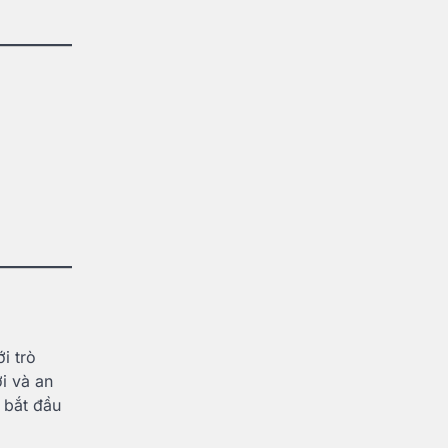
i trò
i và an
 bắt đầu