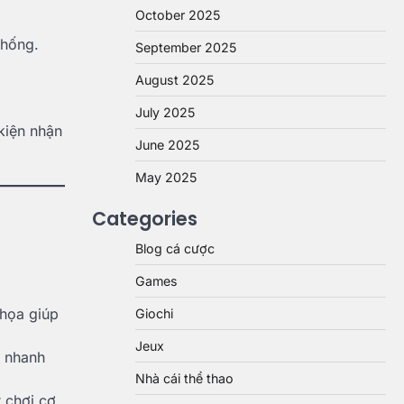
October 2025
thống.
September 2025
August 2025
July 2025
kiện nhận
June 2025
May 2025
Categories
Blog cá cược
Games
 họa giúp
Giochi
Jeux
h nhanh
Nhà cái thể thao
 chơi cơ