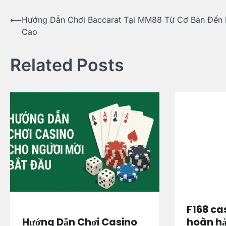
Post
⟵
Hướng Dẫn Chơi Baccarat Tại MM88 Từ Cơ Bản Đến
Cao
navigation
Related Posts
F168 ca
Hướng Dẫn Chơi Casino
hoàn hả