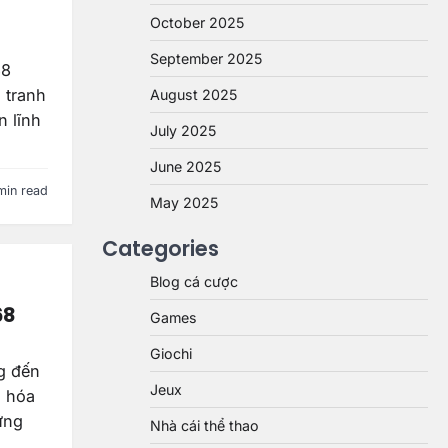
October 2025
September 2025
88
 tranh
August 2025
n lĩnh
July 2025
June 2025
min read
May 2025
Categories
Blog cá cược
68
Games
Giochi
g đến
Jeux
n hóa
ững
Nhà cái thể thao