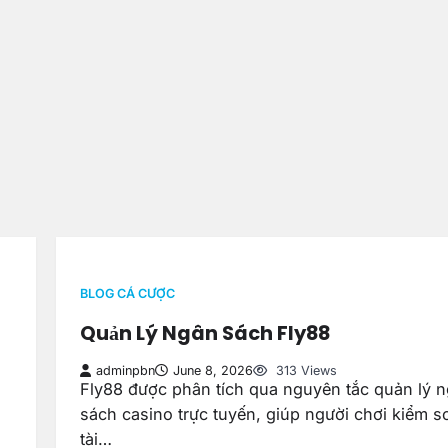
BLOG CÁ CƯỢC
Quản Lý Ngân Sách Fly88
adminpbn
June 8, 2026
313 Views
GIOCHI
1
Fly88 được phân tích qua nguyên tắc quản lý 
sách casino trực tuyến, giúp người chơi kiểm s
tài…