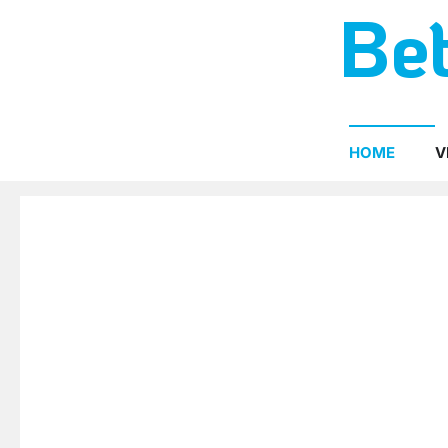
Be
Skip
to
content
HOME
V