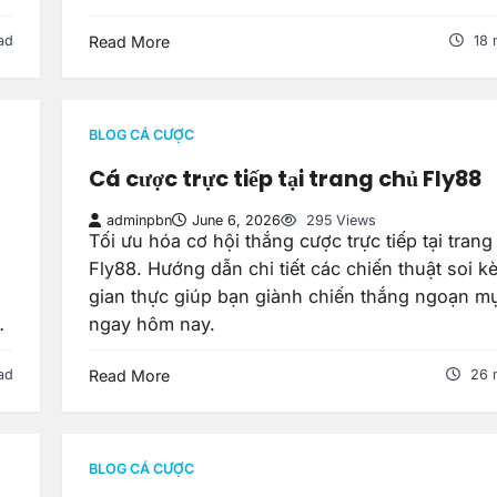
ad
Read More
18 
BLOG CÁ CƯỢC
Cá cược trực tiếp tại trang chủ Fly88
adminpbn
June 6, 2026
295 Views
Tối ưu hóa cơ hội thắng cược trực tiếp tại trang
Fly88. Hướng dẫn chi tiết các chiến thuật soi kè
gian thực giúp bạn giành chiến thắng ngoạn m
…
ngay hôm nay.
ad
Read More
26 
BLOG CÁ CƯỢC