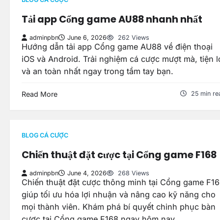
Tải app Cổng game AU88 nhanh nhất
adminpbn
June 6, 2026
262 Views
Hướng dẫn tải app Cổng game AU88 về điện thoại
iOS và Android. Trải nghiệm cá cược mượt mà, tiện l
và an toàn nhất ngay trong tầm tay bạn.
Read More
25 min re
BLOG CÁ CƯỢC
Chiến thuật đặt cược tại Cổng game F168
adminpbn
June 4, 2026
268 Views
Chiến thuật đặt cược thông minh tại Cổng game F1
giúp tối ưu hóa lợi nhuận và nâng cao kỹ năng cho
mọi thành viên. Khám phá bí quyết chinh phục bàn
cược tại Cổng game F168 ngay hôm nay.