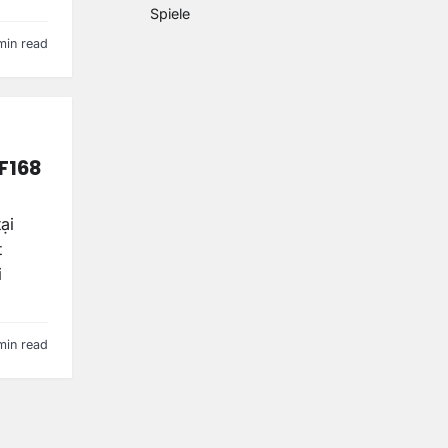
Spiele
min read
 F168
ại
t
i
min read