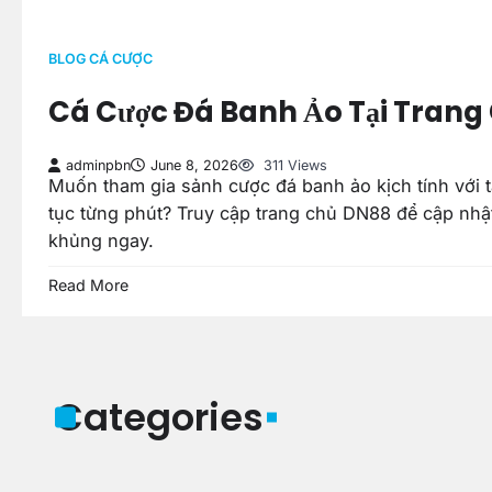
BLOG CÁ CƯỢC
Cá Cược Đá Banh Ảo Tại Trang
adminpbn
June 8, 2026
311 Views
Muốn tham gia sảnh cược đá banh ảo kịch tính với t
tục từng phút? Truy cập trang chủ DN88 để cập nhậ
khủng ngay.
Read More
Categories