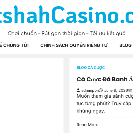
tshahCasino.
Chơi chuẩn – Rút gọn thời gian – Tối ưu kết quả
Ề CHÚNG TÔI
CHÍNH SÁCH QUYỀN RIÊNG TƯ
BLOG
BLOG CÁ CƯỢC
Cá Cược Đá Banh Ả
adminpbn
June 8, 2026
Muốn tham gia sảnh cược
tục từng phút? Truy cập
khủng ngay.
Read More