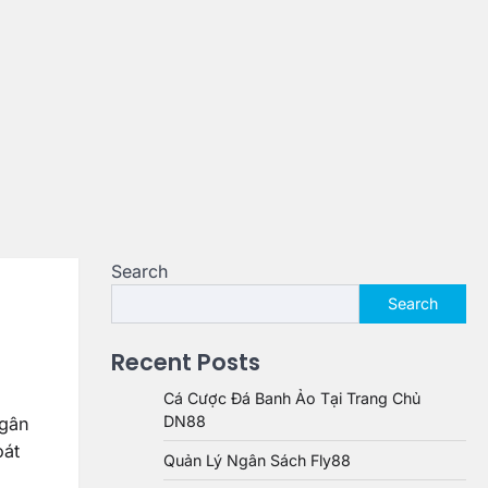
Search
Search
Recent Posts
Cá Cược Đá Banh Ảo Tại Trang Chủ
JEUX
1
DN88
ngân
oát
Quản Lý Ngân Sách Fly88