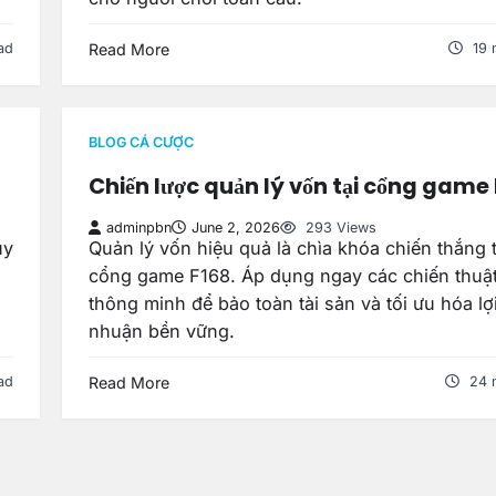
ad
Read More
19 
BLOG CÁ CƯỢC
Chiến lược quản lý vốn tại cổng game
adminpbn
June 2, 2026
293 Views
uy
Quản lý vốn hiệu quả là chìa khóa chiến thắng t
cổng game F168. Áp dụng ngay các chiến thuậ
thông minh để bảo toàn tài sản và tối ưu hóa lợ
nhuận bền vững.
ad
Read More
24 