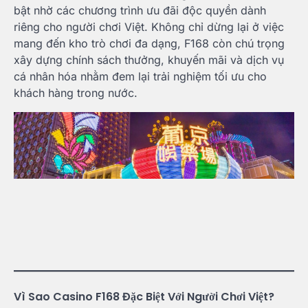
bật nhờ các chương trình ưu đãi độc quyền dành
riêng cho người chơi Việt. Không chỉ dừng lại ở việc
mang đến kho trò chơi đa dạng, F168 còn chú trọng
xây dựng chính sách thưởng, khuyến mãi và dịch vụ
cá nhân hóa nhằm đem lại trải nghiệm tối ưu cho
khách hàng trong nước.
Vì Sao Casino F168 Đặc Biệt Với Người Chơi Việt?