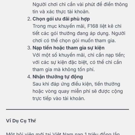
Người chơi chỉ cần vài phút để điền thông
tin và xác thực tài khoản.
Chọn gói ưu đãi phù hợp
Trong mục khuyến mãi, F168 liệt kê chi
tiết các gói thưởng đang áp dụng. Người
chơi có thể chọn gói muốn tham gia.
Nạp tiền hoặc tham gia sự kiện
Với một số khuyến mãi, chỉ cần nạp tiền;
với các sự kiện đặc biệt, có thể chỉ cần
tham gia mà không tốn phí.
Nhận thưởng tự động
Sau khi đáp ứng điều kiện, tiền thưởng
hoặc vòng quay miễn phí sẽ được cộng
trực tiếp vào tài khoản.
Ví Dụ Cụ Thể
Một hội viên mới tại Việt Nam nạp 1 triệu đồng lần