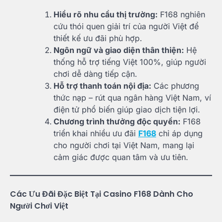
Hiểu rõ nhu cầu thị trường:
F168 nghiên
cứu thói quen giải trí của người Việt để
thiết kế ưu đãi phù hợp.
Ngôn ngữ và giao diện thân thiện:
Hệ
thống hỗ trợ tiếng Việt 100%, giúp người
chơi dễ dàng tiếp cận.
Hỗ trợ thanh toán nội địa:
Các phương
thức nạp – rút qua ngân hàng Việt Nam, ví
điện tử phổ biến giúp giao dịch tiện lợi.
Chương trình thưởng độc quyền:
F168
triển khai nhiều ưu đãi
F168
chỉ áp dụng
cho người chơi tại Việt Nam, mang lại
cảm giác được quan tâm và ưu tiên.
Các Ưu Đãi Đặc Biệt Tại Casino F168 Dành Cho
Người Chơi Việt