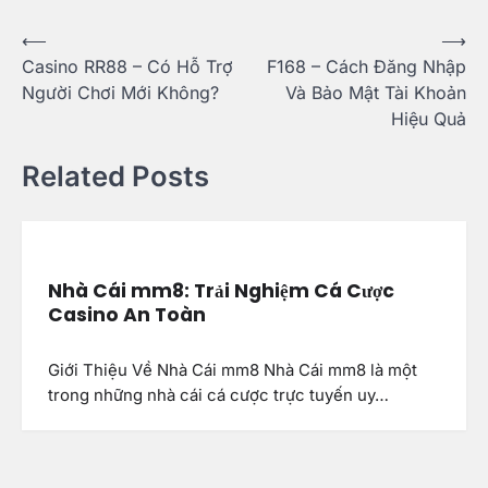
Post
⟵
⟶
Casino RR88 – Có Hỗ Trợ
F168 – Cách Đăng Nhập
navigation
Người Chơi Mới Không?
Và Bảo Mật Tài Khoản
Hiệu Quả
Related Posts
Nhà Cái mm8: Trải Nghiệm Cá Cược
Casino An Toàn
Giới Thiệu Về Nhà Cái mm8 Nhà Cái mm8 là một
trong những nhà cái cá cược trực tuyến uy…