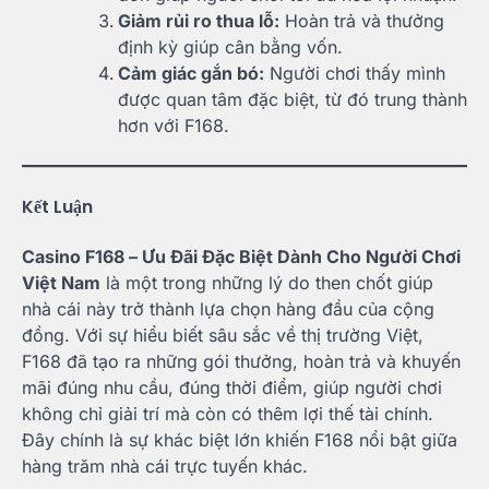
Giảm rủi ro thua lỗ:
Hoàn trả và thưởng
định kỳ giúp cân bằng vốn.
Cảm giác gắn bó:
Người chơi thấy mình
được quan tâm đặc biệt, từ đó trung thành
hơn với F168.
Kết Luận
Casino F168 – Ưu Đãi Đặc Biệt Dành Cho Người Chơi
Việt Nam
là một trong những lý do then chốt giúp
nhà cái này trở thành lựa chọn hàng đầu của cộng
đồng. Với sự hiểu biết sâu sắc về thị trường Việt,
F168 đã tạo ra những gói thưởng, hoàn trả và khuyến
mãi đúng nhu cầu, đúng thời điểm, giúp người chơi
không chỉ giải trí mà còn có thêm lợi thế tài chính.
Đây chính là sự khác biệt lớn khiến F168 nổi bật giữa
hàng trăm nhà cái trực tuyến khác.