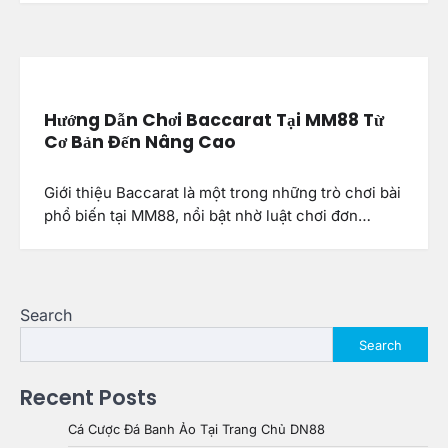
Hướng Dẫn Chơi Baccarat Tại MM88 Từ
Cơ Bản Đến Nâng Cao
Giới thiệu Baccarat là một trong những trò chơi bài
phổ biến tại MM88, nổi bật nhờ luật chơi đơn…
Search
Search
Recent Posts
Cá Cược Đá Banh Ảo Tại Trang Chủ DN88