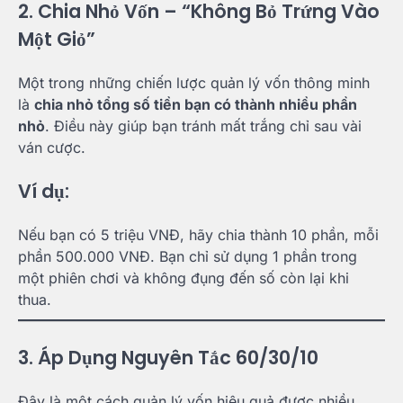
2. Chia Nhỏ Vốn – “Không Bỏ Trứng Vào
Một Giỏ”
Một trong những chiến lược quản lý vốn thông minh
là
chia nhỏ tổng số tiền bạn có thành nhiều phần
nhỏ
. Điều này giúp bạn tránh mất trắng chỉ sau vài
ván cược.
Ví dụ:
Nếu bạn có 5 triệu VNĐ, hãy chia thành 10 phần, mỗi
phần 500.000 VNĐ. Bạn chỉ sử dụng 1 phần trong
một phiên chơi và không đụng đến số còn lại khi
thua.
3. Áp Dụng Nguyên Tắc 60/30/10
Đây là một cách quản lý vốn hiệu quả được nhiều