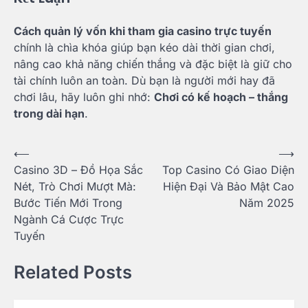
Cách quản lý vốn khi tham gia casino trực tuyến
chính là chìa khóa giúp bạn kéo dài thời gian chơi,
nâng cao khả năng chiến thắng và đặc biệt là giữ cho
tài chính luôn an toàn. Dù bạn là người mới hay đã
chơi lâu, hãy luôn ghi nhớ:
Chơi có kế hoạch – thắng
trong dài hạn
.
Post
⟵
⟶
Casino 3D – Đồ Họa Sắc
Top Casino Có Giao Diện
navigation
Nét, Trò Chơi Mượt Mà:
Hiện Đại Và Bảo Mật Cao
Bước Tiến Mới Trong
Năm 2025
Ngành Cá Cược Trực
Tuyến
Related Posts