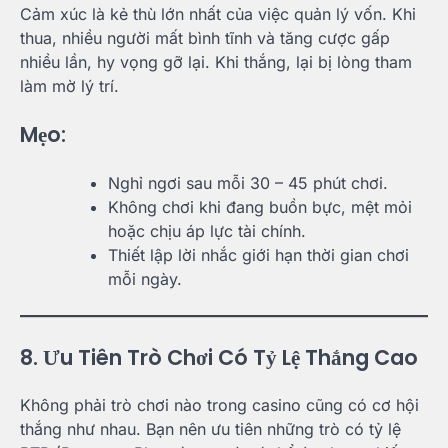
Cảm xúc là kẻ thù lớn nhất của việc quản lý vốn. Khi
thua, nhiều người mất bình tĩnh và tăng cược gấp
nhiều lần, hy vọng gỡ lại. Khi thắng, lại bị lòng tham
làm mờ lý trí.
Mẹo:
Nghỉ ngơi sau mỗi 30 – 45 phút chơi.
Không chơi khi đang buồn bực, mệt mỏi
hoặc chịu áp lực tài chính.
Thiết lập lời nhắc giới hạn thời gian chơi
mỗi ngày.
8. Ưu Tiên Trò Chơi Có Tỷ Lệ Thắng Cao
Không phải trò chơi nào trong casino cũng có cơ hội
thắng như nhau. Bạn nên ưu tiên những trò có tỷ lệ