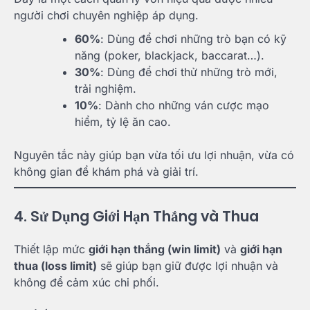
người chơi chuyên nghiệp áp dụng.
60%
: Dùng để chơi những trò bạn có kỹ
năng (poker, blackjack, baccarat…).
30%
: Dùng để chơi thử những trò mới,
trải nghiệm.
10%
: Dành cho những ván cược mạo
hiểm, tỷ lệ ăn cao.
Nguyên tắc này giúp bạn vừa tối ưu lợi nhuận, vừa có
không gian để khám phá và giải trí.
4. Sử Dụng Giới Hạn Thắng và Thua
Thiết lập mức
giới hạn thắng (win limit)
và
giới hạn
thua (loss limit)
sẽ giúp bạn giữ được lợi nhuận và
không để cảm xúc chi phối.