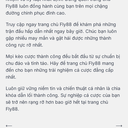
Fly88 luôn đồng hành cùng bạn trên mọi chặng
đường chinh phục đỉnh cao.
Truy cập ngay trang chủ Fly88 để khám phá những
trận đấu hấp dẫn nhất ngay bây giờ. Chúc bạn luôn
gặp nhiều may mắn và gặt hái được những thành
công rực rỡ nhất.
Mọi kèo cược thành công đều bắt đầu từ sự chuẩn bị
chu đáo và tỉnh táo. Hãy để trang chủ Fly88 mang
đến cho bạn những trải nghiệm cá cược đẳng cấp
nhất.
Luôn giữ vững niềm tin và chiến thuật cá nhân là chìa
khóa dẫn lối thành công. Sự nghiệp cá cược của bạn
sẽ trở nên rạng rỡ hơn bao giờ hết tại trang chủ
Fly88.
Post
⟵
⟶