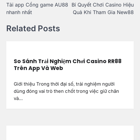
Tải app Cổng game AU88
Bí Quyết Chơi Casino Hiệu
navigation
nhanh nhất
Quả Khi Tham Gia New88
Related Posts
So Sánh Trải Nghiệm Chơi Casino RR88
Trên App Và Web
Giới thiệu Trong thời đại số, trải nghiệm người
dùng đóng vai trò then chốt trong việc giữ chân
và…