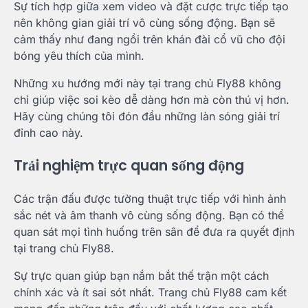
Sự tích hợp giữa xem video và đặt cược trực tiếp tạo
nên không gian giải trí vô cùng sống động. Bạn sẽ
cảm thấy như đang ngồi trên khán đài cổ vũ cho đội
bóng yêu thích của mình.
Những xu hướng mới này tại trang chủ Fly88 không
chỉ giúp việc soi kèo dễ dàng hơn mà còn thú vị hơn.
Hãy cùng chúng tôi đón đầu những làn sóng giải trí
đỉnh cao này.
Trải nghiệm trực quan sống động
Các trận đấu được tường thuật trực tiếp với hình ảnh
sắc nét và âm thanh vô cùng sống động. Bạn có thể
quan sát mọi tình huống trên sân để đưa ra quyết định
tại trang chủ Fly88.
Sự trực quan giúp bạn nắm bắt thế trận một cách
chính xác và ít sai sót nhất. Trang chủ Fly88 cam kết