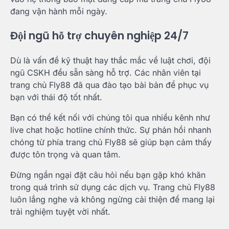
đang vận hành mỗi ngày.
Đội ngũ hỗ trợ chuyên nghiệp 24/7
Dù là vấn đề kỹ thuật hay thắc mắc về luật chơi, đội
ngũ CSKH đều sẵn sàng hỗ trợ. Các nhân viên tại
trang chủ Fly88 đã qua đào tạo bài bản để phục vụ
bạn với thái độ tốt nhất.
Bạn có thể kết nối với chúng tôi qua nhiều kênh như
live chat hoặc hotline chính thức. Sự phản hồi nhanh
chóng từ phía trang chủ Fly88 sẽ giúp bạn cảm thấy
được tôn trọng và quan tâm.
Đừng ngần ngại đặt câu hỏi nếu bạn gặp khó khăn
trong quá trình sử dụng các dịch vụ. Trang chủ Fly88
luôn lắng nghe và không ngừng cải thiện để mang lại
trải nghiệm tuyệt vời nhất.