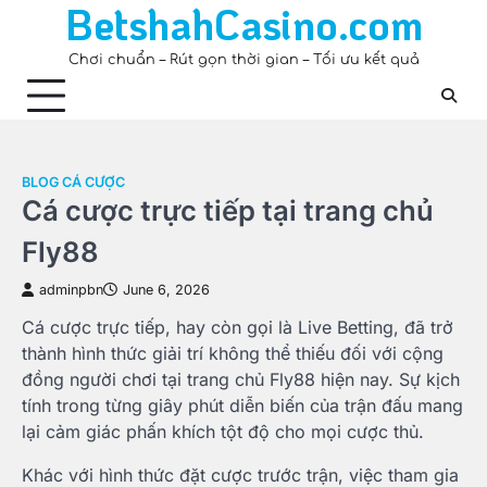
BetshahCasino.com
Skip
to
Chơi chuẩn – Rút gọn thời gian – Tối ưu kết quả
content
BLOG CÁ CƯỢC
Cá cược trực tiếp tại trang chủ
Fly88
adminpbn
June 6, 2026
Cá cược trực tiếp, hay còn gọi là Live Betting, đã trở
thành hình thức giải trí không thể thiếu đối với cộng
đồng người chơi tại trang chủ Fly88 hiện nay. Sự kịch
tính trong từng giây phút diễn biến của trận đấu mang
lại cảm giác phấn khích tột độ cho mọi cược thủ.
Khác với hình thức đặt cược trước trận, việc tham gia