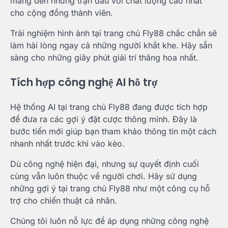
mang đến những trận đấu với chất lượng cao nhất
cho cộng đồng thành viên.
Trải nghiệm hình ảnh tại trang chủ Fly88 chắc chắn sẽ
làm hài lòng ngay cả những người khắt khe. Hãy sẵn
sàng cho những giây phút giải trí thăng hoa nhất.
Tích hợp công nghệ AI hỗ trợ
Hệ thống AI tại trang chủ Fly88 đang được tích hợp
để đưa ra các gợi ý đặt cược thông minh. Đây là
bước tiến mới giúp bạn tham khảo thông tin một cách
nhanh nhất trước khi vào kèo.
Dù công nghệ hiện đại, nhưng sự quyết định cuối
cùng vẫn luôn thuộc về người chơi. Hãy sử dụng
những gợi ý tại trang chủ Fly88 như một công cụ hỗ
trợ cho chiến thuật cá nhân.
Chúng tôi luôn nỗ lực để áp dụng những công nghệ