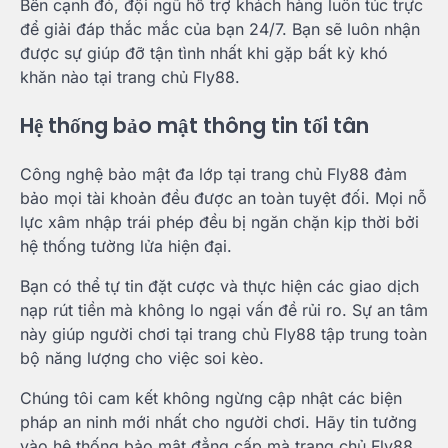
Bên cạnh đó, đội ngũ hỗ trợ khách hàng luôn túc trực
để giải đáp thắc mắc của bạn 24/7. Bạn sẽ luôn nhận
được sự giúp đỡ tận tình nhất khi gặp bất kỳ khó
khăn nào tại trang chủ Fly88.
Hệ thống bảo mật thông tin tối tân
Công nghệ bảo mật đa lớp tại trang chủ Fly88 đảm
bảo mọi tài khoản đều được an toàn tuyệt đối. Mọi nỗ
lực xâm nhập trái phép đều bị ngăn chặn kịp thời bởi
hệ thống tường lửa hiện đại.
Bạn có thể tự tin đặt cược và thực hiện các giao dịch
nạp rút tiền mà không lo ngại vấn đề rủi ro. Sự an tâm
này giúp người chơi tại trang chủ Fly88 tập trung toàn
bộ năng lượng cho việc soi kèo.
Chúng tôi cam kết không ngừng cập nhật các biện
pháp an ninh mới nhất cho người chơi. Hãy tin tưởng
vào hệ thống bảo mật đẳng cấp mà trang chủ Fly88