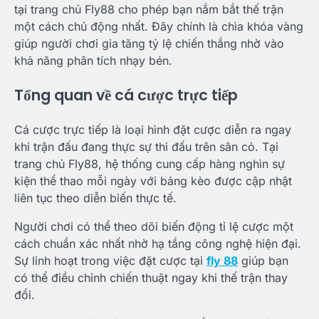
tại trang chủ Fly88 cho phép bạn nắm bắt thế trận
một cách chủ động nhất. Đây chính là chìa khóa vàng
giúp người chơi gia tăng tỷ lệ chiến thắng nhờ vào
khả năng phân tích nhạy bén.
Tổng quan về cá cược trực tiếp
Cá cược trực tiếp là loại hình đặt cược diễn ra ngay
khi trận đấu đang thực sự thi đấu trên sân cỏ. Tại
trang chủ Fly88, hệ thống cung cấp hàng nghìn sự
kiện thể thao mỗi ngày với bảng kèo được cập nhật
liên tục theo diễn biến thực tế.
Người chơi có thể theo dõi biến động tỉ lệ cược một
cách chuẩn xác nhất nhờ hạ tầng công nghệ hiện đại.
Sự linh hoạt trong việc đặt cược tại
fly 88
giúp bạn
có thể điều chỉnh chiến thuật ngay khi thế trận thay
đổi.