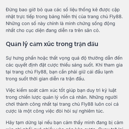
Đừng bao giờ bỏ qua các số liệu thống kê được cập
nhật trực tiếp trong bảng hiển thị của trang chủ Fly88.
Những con số này chính là minh chứng sống động
nhất cho cục diện đang diễn ra trên sân cỏ.
Quản lý cảm xúc trong trận đấu
Sự hưng phấn hoặc thất vọng quá độ thường dẫn đến
các quyết định đặt cược thiếu sáng suốt. Khi tham gia
tại trang chủ Fly88, bạn cần phải giữ cái đầu lạnh
trong suốt thời gian diễn ra trận đấu.
Việc kiểm soát cảm xúc tốt giúp bạn duy trì kỷ luật
trong chiến lược quản lý vốn cá nhân. Những người
chơi thành công nhất tại trang chủ Fly88 luôn coi cá
cược là một công việc đòi hỏi sự nghiêm túc.
Hãy tạm dừng lại nếu bạn cảm thấy mình đang bị cảm