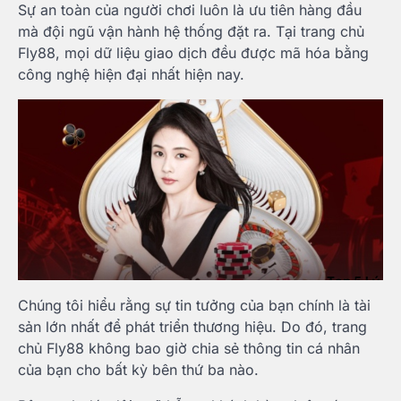
Sự an toàn của người chơi luôn là ưu tiên hàng đầu
mà đội ngũ vận hành hệ thống đặt ra. Tại trang chủ
Fly88, mọi dữ liệu giao dịch đều được mã hóa bằng
công nghệ hiện đại nhất hiện nay.
Chúng tôi hiểu rằng sự tin tưởng của bạn chính là tài
sản lớn nhất để phát triển thương hiệu. Do đó, trang
chủ Fly88 không bao giờ chia sẻ thông tin cá nhân
của bạn cho bất kỳ bên thứ ba nào.