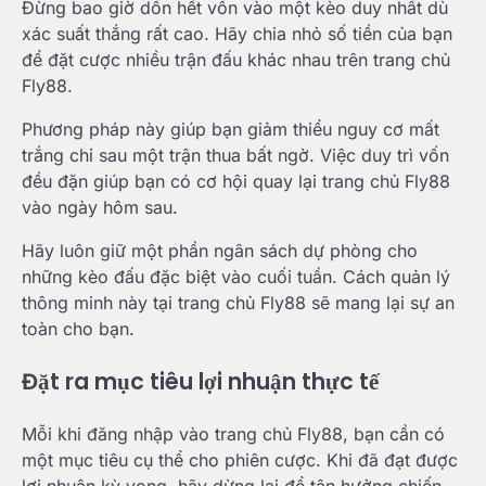
Đừng bao giờ dồn hết vốn vào một kèo duy nhất dù
xác suất thắng rất cao. Hãy chia nhỏ số tiền của bạn
để đặt cược nhiều trận đấu khác nhau trên trang chủ
Fly88.
Phương pháp này giúp bạn giảm thiểu nguy cơ mất
trắng chỉ sau một trận thua bất ngờ. Việc duy trì vốn
đều đặn giúp bạn có cơ hội quay lại trang chủ Fly88
vào ngày hôm sau.
Hãy luôn giữ một phần ngân sách dự phòng cho
những kèo đấu đặc biệt vào cuối tuần. Cách quản lý
thông minh này tại trang chủ Fly88 sẽ mang lại sự an
toàn cho bạn.
Đặt ra mục tiêu lợi nhuận thực tế
Mỗi khi đăng nhập vào trang chủ Fly88, bạn cần có
một mục tiêu cụ thể cho phiên cược. Khi đã đạt được
lợi nhuận kỳ vọng, hãy dừng lại để tận hưởng chiến