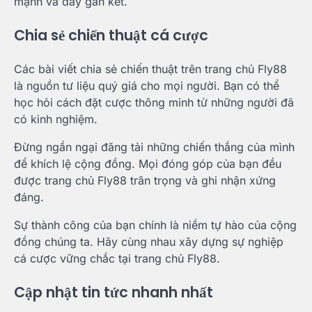
mạnh và đầy gắn kết.
Chia sẻ chiến thuật cá cược
Các bài viết chia sẻ chiến thuật trên trang chủ Fly88
là nguồn tư liệu quý giá cho mọi người. Bạn có thể
học hỏi cách đặt cược thông minh từ những người đã
có kinh nghiệm.
Đừng ngần ngại đăng tải những chiến thắng của mình
để khích lệ cộng đồng. Mọi đóng góp của bạn đều
được trang chủ Fly88 trân trọng và ghi nhận xứng
đáng.
Sự thành công của bạn chính là niềm tự hào của cộng
đồng chúng ta. Hãy cùng nhau xây dựng sự nghiệp
cá cược vững chắc tại trang chủ Fly88.
Cập nhật tin tức nhanh nhất