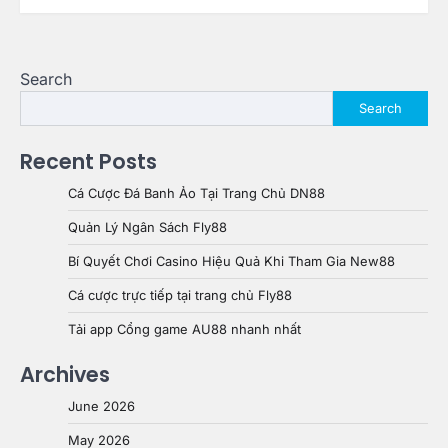
Search
Search
Recent Posts
Cá Cược Đá Banh Ảo Tại Trang Chủ DN88
Quản Lý Ngân Sách Fly88
Bí Quyết Chơi Casino Hiệu Quả Khi Tham Gia New88
Cá cược trực tiếp tại trang chủ Fly88
Tải app Cổng game AU88 nhanh nhất
Archives
June 2026
May 2026