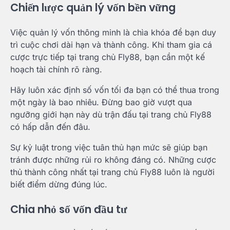
Chiến lược quản lý vốn bền vững
Việc quản lý vốn thông minh là chìa khóa để bạn duy
trì cuộc chơi dài hạn và thành công. Khi tham gia cá
cược trực tiếp tại trang chủ Fly88, bạn cần một kế
hoạch tài chính rõ ràng.
Hãy luôn xác định số vốn tối đa bạn có thể thua trong
một ngày là bao nhiêu. Đừng bao giờ vượt qua
ngưỡng giới hạn này dù trận đấu tại trang chủ Fly88
có hấp dẫn đến đâu.
Sự kỷ luật trong việc tuân thủ hạn mức sẽ giúp bạn
tránh được những rủi ro không đáng có. Những cược
thủ thành công nhất tại trang chủ Fly88 luôn là người
biết điểm dừng đúng lúc.
Chia nhỏ số vốn đầu tư