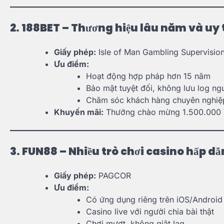
2. 188BET – Thương hiệu lâu năm và uy 
Giấy phép:
Isle of Man Gambling Supervisi
Ưu điểm:
Hoạt động hợp pháp hơn 15 năm
Bảo mật tuyệt đối, không lưu log ng
Chăm sóc khách hàng chuyên nghiệ
Khuyến mãi:
Thưởng chào mừng 1.500.000
3. FUN88 – Nhiều trò chơi casino hấp dẫ
Giấy phép:
PAGCOR
Ưu điểm:
Có ứng dụng riêng trên iOS/Android
Casino live với người chia bài thật
Chơi mượt, không giật lag