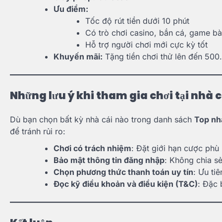
Ưu điểm:
Tốc độ rút tiền dưới 10 phút
Có trò chơi casino, bắn cá, game bà
Hỗ trợ người chơi mới cực kỳ tốt
Khuyến mãi:
Tặng tiền chơi thử lên đến 50
Những lưu ý khi tham gia chơi tại nhà 
Dù bạn chọn bất kỳ nhà cái nào trong danh sách
Top nhà
để tránh rủi ro:
Chơi có trách nhiệm
: Đặt giới hạn cược phù
Bảo mật thông tin đăng nhập
: Không chia sẻ
Chọn phương thức thanh toán uy tín
: Ưu ti
Đọc kỹ điều khoản và điều kiện (T&C)
: Đặc 