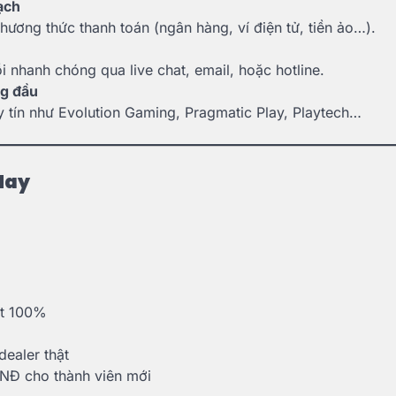
ạch
phương thức thanh toán (ngân hàng, ví điện tử, tiền ảo…).
ồi nhanh chóng qua live chat, email, hoặc hotline.
ng đầu
y tín như Evolution Gaming, Pragmatic Play, Playtech…
 Nay
iệt 100%
dealer thật
NĐ cho thành viên mới