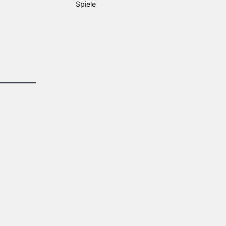
Spiele