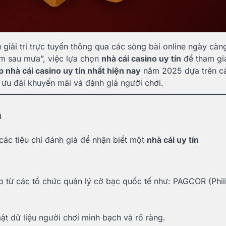
 giải trí trực tuyến thông qua các sòng bài online ngày càn
ấm sau mưa”, việc lựa chọn
nhà cái casino uy tín
để tham gia
p nhà cái casino uy tín nhất hiện nay
năm 2025 dựa trên các
 ưu đãi khuyến mãi và đánh giá người chơi.
n
các tiêu chí đánh giá để nhận biết một
nhà cái uy tín
ép từ các tổ chức quản lý cờ bạc quốc tế như: PAGCOR (Phil
t dữ liệu người chơi minh bạch và rõ ràng.