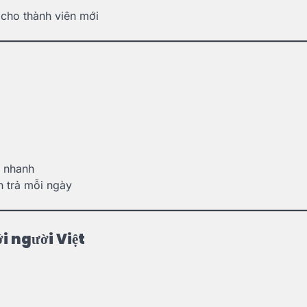
 cho thành viên mới
t nhanh
 trả mỗi ngày
i người Việt