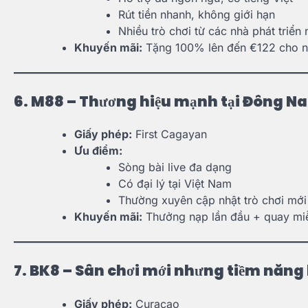
Rút tiền nhanh, không giới hạn
Nhiều trò chơi từ các nhà phát triển 
Khuyến mãi:
Tặng 100% lên đến €122 cho n
6. M88 – Thương hiệu mạnh tại Đông N
Giấy phép:
First Cagayan
Ưu điểm:
Sòng bài live đa dạng
Có đại lý tại Việt Nam
Thường xuyên cập nhật trò chơi mới
Khuyến mãi:
Thưởng nạp lần đầu + quay miễ
7. BK8 – Sân chơi mới nhưng tiềm năng 
Giấy phép:
Curacao