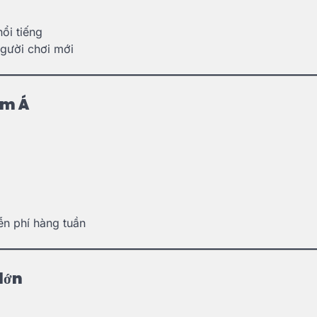
nổi tiếng
gười chơi mới
am Á
n phí hàng tuần
lớn