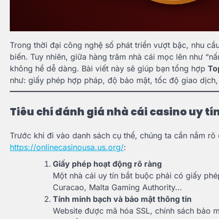
Trong thời đại công nghệ số phát triển vượt bậc, nhu cầu
biến. Tuy nhiên, giữa hàng trăm nhà cái mọc lên như “n
không hề dễ dàng. Bài viết này sẽ giúp bạn tổng hợp
To
như: giấy phép hợp pháp, độ bảo mật, tốc độ giao dịch,
Tiêu chí đánh giá nhà cái casino uy tí
Trước khi đi vào danh sách cụ thể, chúng ta cần nắm rõ 
https://onlinecasinousa.us.org/
:
Giấy phép hoạt động rõ ràng
Một nhà cái uy tín bắt buộc phải có giấy ph
Curacao, Malta Gaming Authority…
Tính minh bạch và bảo mật thông tin
Website được mã hóa SSL, chính sách bảo mậ