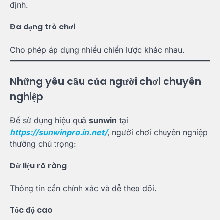
định.
Đa dạng trò chơi
Cho phép áp dụng nhiều chiến lược khác nhau.
Những yêu cầu của người chơi chuyên
nghiệp
Để sử dụng hiệu quả
sunwin
tại
https://sunwinpro.in.net/
, người chơi chuyên nghiệp
thường chú trọng:
Dữ liệu rõ ràng
Thông tin cần chính xác và dễ theo dõi.
Tốc độ cao