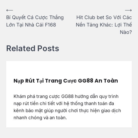
Post
⟵
⟶
Bí Quyết Cá Cược Thắng
Hit Club bet So Với Các
navigation
Lớn Tại Nhà Cái F168
Nền Tảng Khác: Lợi Thế
Nào?
Related Posts
Nạp Rút Tại Trang Cược GG88 An Toàn
Khám phá trang cược GG88 hướng dẫn quy trình
nạp rút tiền chi tiết với hệ thống thanh toán đa
kênh bảo mật giúp người chơi thực hiện giao dịch
nhanh chóng và an toàn.