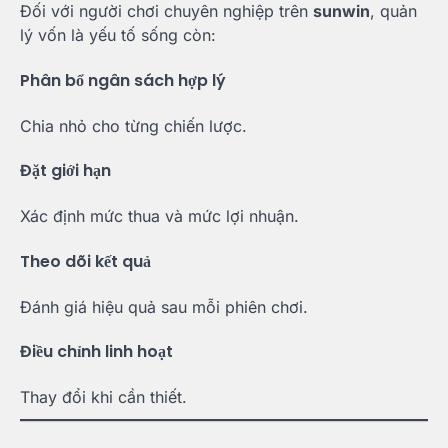
Đối với người chơi chuyên nghiệp trên
sunwin
, quản
lý vốn là yếu tố sống còn:
Phân bổ ngân sách hợp lý
Chia nhỏ cho từng chiến lược.
Đặt giới hạn
Xác định mức thua và mức lợi nhuận.
Theo dõi kết quả
Đánh giá hiệu quả sau mỗi phiên chơi.
Điều chỉnh linh hoạt
Thay đổi khi cần thiết.