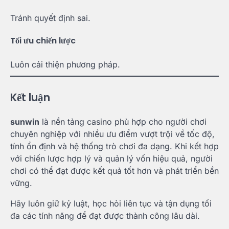
Tránh quyết định sai.
Tối ưu chiến lược
Luôn cải thiện phương pháp.
Kết luận
sunwin
là nền tảng casino phù hợp cho người chơi
chuyên nghiệp với nhiều ưu điểm vượt trội về tốc độ,
tính ổn định và hệ thống trò chơi đa dạng. Khi kết hợp
với chiến lược hợp lý và quản lý vốn hiệu quả, người
chơi có thể đạt được kết quả tốt hơn và phát triển bền
vững.
Hãy luôn giữ kỷ luật, học hỏi liên tục và tận dụng tối
đa các tính năng để đạt được thành công lâu dài.