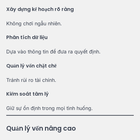
Xây dựng kế hoạch rõ ràng
Không chơi ngẫu nhiên.
Phân tích dữ liệu
Dựa vào thông tin để đưa ra quyết định.
Quản lý vốn chặt chẽ
Tránh rủi ro tài chính.
Kiểm soát tâm lý
Giữ sự ổn định trong mọi tình huống.
Quản lý vốn nâng cao