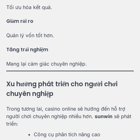
Tối ưu hóa kết quả.
Giảm rủi ro
Quản lý vốn tốt hơn.
Tăng trải nghiệm
Mang lại cảm giác chuyên nghiệp.
Xu hướng phát triển cho người chơi
chuyên nghiệp
Trong tương lai, casino online sẽ hướng đến hỗ trợ
người chơi chuyên nghiệp nhiều hơn.
sunwin
sẽ phát
triển:
Công cụ phân tích nâng cao