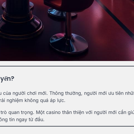
uyến?
ầu của người chơi mới. Thông thường, người mới ưu tiên nhữ
trải nghiệm không quá áp lực.
trò quan trọng. Một casino thân thiện với người mới cần gi
ông tin ngay từ đầu.