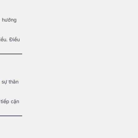
o hướng
iểu. Điều
 sự thân
tiếp cận