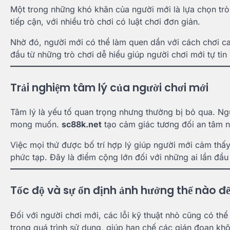
Một trong những khó khăn của người mới là lựa chọn tr
tiếp cận, với nhiều trò chơi có luật chơi đơn giản.
Nhờ đó, người mới có thể làm quen dần với cách chơi ca
đầu từ những trò chơi dễ hiểu giúp người chơi mới tự ti
Trải nghiệm tâm lý của người chơi mới
Tâm lý là yếu tố quan trọng nhưng thường bị bỏ qua. Ngư
mong muốn.
sc88k.net
tạo cảm giác tương đối an tâm nh
Việc mọi thứ được bố trí hợp lý giúp người mới cảm thấy
phức tạp. Đây là điểm cộng lớn đối với những ai lần đầu 
Tốc độ và sự ổn định ảnh hưởng thế nào đ
Đối với người chơi mới, các lỗi kỹ thuật nhỏ cũng có th
trong quá trình sử dụng, giúp hạn chế các gián đoạn khô