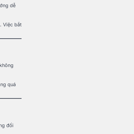
ướng dễ
. Việc bắt
 không
ống quá
ng đối