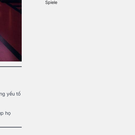
Spiele
ng yếu tố
úp họ