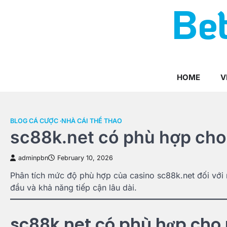
Be
Skip
to
content
HOME
V
BLOG CÁ CƯỢC
NHÀ CÁI THỂ THAO
sc88k.net có phù hợp cho
adminpbn
February 10, 2026
Phân tích mức độ phù hợp của casino sc88k.net đối với n
đầu và khả năng tiếp cận lâu dài.
sc88k.net có phù hợp cho