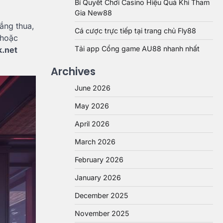
Bí Quyết Chơi Casino Hiệu Quả Khi Tham
Gia New88
ắng thua,
Cá cược trực tiếp tại trang chủ Fly88
 hoặc
Tải app Cổng game AU88 nhanh nhất
k.net
Archives
June 2026
May 2026
April 2026
March 2026
February 2026
January 2026
December 2025
November 2025