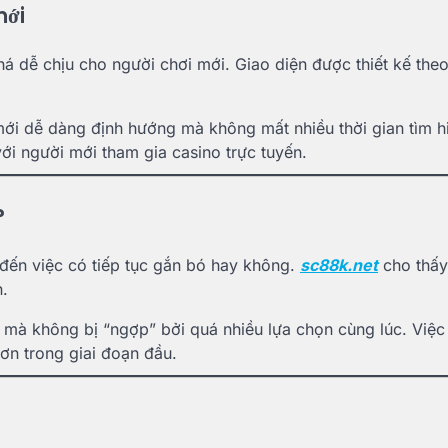
mới
á dễ chịu cho người chơi mới. Giao diện được thiết kế the
ới dễ dàng định hướng mà không mất nhiều thời gian tìm h
ới người mới tham gia casino trực tuyến.
?
n đến việc có tiếp tục gắn bó hay không.
sc88k.net
cho thấy
n.
mà không bị “ngợp” bởi quá nhiều lựa chọn cùng lúc. Việc 
ơn trong giai đoạn đầu.