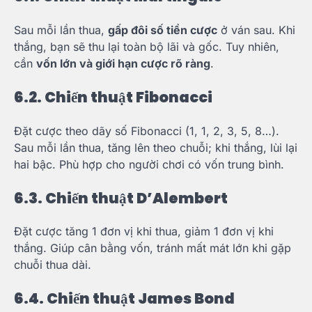
Sau mỗi lần thua,
gấp đôi số tiền cược
ở ván sau. Khi
thắng, bạn sẽ thu lại toàn bộ lãi và gốc. Tuy nhiên,
cần
vốn lớn và giới hạn cược rõ ràng
.
6.2. Chiến thuật Fibonacci
Đặt cược theo dãy số Fibonacci (1, 1, 2, 3, 5, 8…).
Sau mỗi lần thua, tăng lên theo chuỗi; khi thắng, lùi lại
hai bậc. Phù hợp cho người chơi có vốn trung bình.
6.3. Chiến thuật D’Alembert
Đặt cược tăng 1 đơn vị khi thua, giảm 1 đơn vị khi
thắng. Giúp cân bằng vốn, tránh mất mát lớn khi gặp
chuỗi thua dài.
6.4. Chiến thuật James Bond