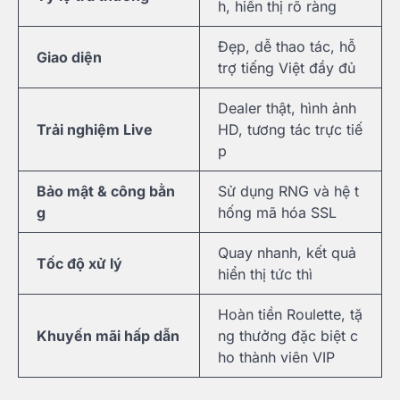
h, hiển thị rõ ràng
Đẹp, dễ thao tác, hỗ
Giao diện
trợ tiếng Việt đầy đủ
Dealer thật, hình ảnh
Trải nghiệm Live
HD, tương tác trực tiế
p
Bảo mật & công bằn
Sử dụng RNG và hệ t
g
hống mã hóa SSL
Quay nhanh, kết quả
Tốc độ xử lý
hiển thị tức thì
Hoàn tiền Roulette, tặ
Khuyến mãi hấp dẫn
ng thưởng đặc biệt c
ho thành viên VIP