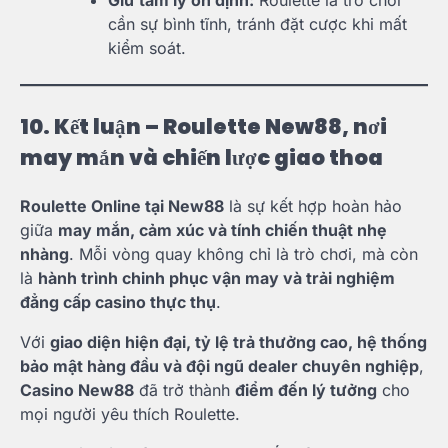
Giữ tâm lý ổn định:
Roulette là trò chơi
cần sự bình tĩnh, tránh đặt cược khi mất
kiểm soát.
10. Kết luận – Roulette New88, nơi
may mắn và chiến lược giao thoa
Roulette Online tại New88
là sự kết hợp hoàn hảo
giữa
may mắn, cảm xúc và tính chiến thuật nhẹ
nhàng
. Mỗi vòng quay không chỉ là trò chơi, mà còn
là
hành trình chinh phục vận may và trải nghiệm
đẳng cấp casino thực thụ
.
Với
giao diện hiện đại, tỷ lệ trả thưởng cao, hệ thống
bảo mật hàng đầu và đội ngũ dealer chuyên nghiệp
,
Casino New88
đã trở thành
điểm đến lý tưởng
cho
mọi người yêu thích Roulette.