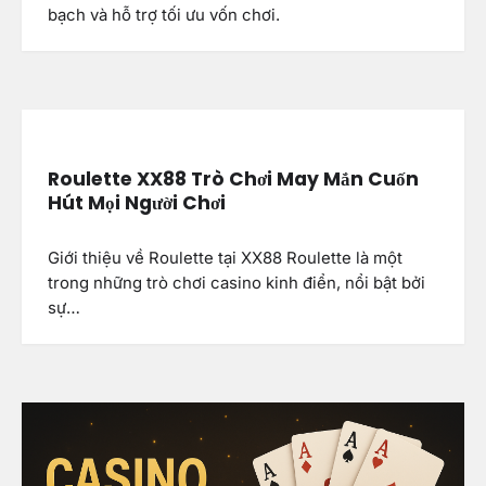
bạch và hỗ trợ tối ưu vốn chơi.
Roulette XX88 Trò Chơi May Mắn Cuốn
Hút Mọi Người Chơi
Giới thiệu về Roulette tại XX88 Roulette là một
trong những trò chơi casino kinh điển, nổi bật bởi
sự…