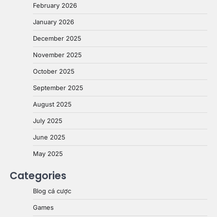
February 2026
January 2026
December 2025
November 2025
October 2025
September 2025
August 2025
July 2025
June 2025
May 2025
Categories
Blog cá cược
Games