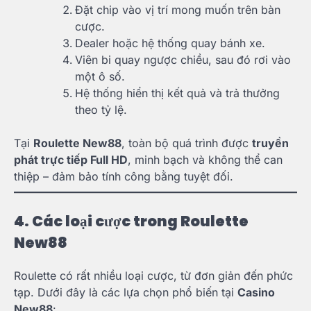
Đặt chip vào vị trí mong muốn trên bàn
cược.
Dealer hoặc hệ thống quay bánh xe.
Viên bi quay ngược chiều, sau đó rơi vào
một ô số.
Hệ thống hiển thị kết quả và trả thưởng
theo tỷ lệ.
Tại
Roulette New88
, toàn bộ quá trình được
truyền
phát trực tiếp Full HD
, minh bạch và không thể can
thiệp – đảm bảo tính công bằng tuyệt đối.
4. Các loại cược trong Roulette
New88
Roulette có rất nhiều loại cược, từ đơn giản đến phức
tạp. Dưới đây là các lựa chọn phổ biến tại
Casino
New88
: