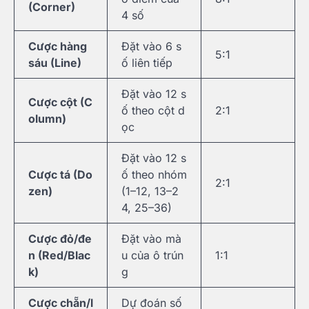
(Corner)
4 số
Cược hàng
Đặt vào 6 s
5:1
sáu (Line)
ố liên tiếp
Đặt vào 12 s
Cược cột (C
ố theo cột d
2:1
olumn)
ọc
Đặt vào 12 s
Cược tá (Do
ố theo nhóm
2:1
zen)
(1–12, 13–2
4, 25–36)
Cược đỏ/đe
Đặt vào mà
n (Red/Blac
u của ô trún
1:1
k)
g
Cược chẵn/l
Dự đoán số