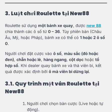
3. Luật chơi Roulette tại New88
Roulette sử dụng
một bánh xe quay
, được
new 88
chia thành các ô số từ
0 – 36
. Tùy phiên bản (Châu
Âu, Mỹ, hoặc Pháp), bánh xe có thể có
1 hoặc 2 ô số
0
.
Người chơi đặt cược vào
ô số
,
màu sắc (đỏ hoặc
đen)
,
chẵn hoặc lẻ
,
hàng ngang
,
cột dọc
hoặc
tổ
hợp số
. Khi dealer quay bánh xe và thả viên bi, kết
quả được xác định bởi
ô mà viên bi dừng lại
.
3.1. Quy trình một ván Roulette tại
New88
Người chơi chọn bàn cược (Live hoặc tự
động).