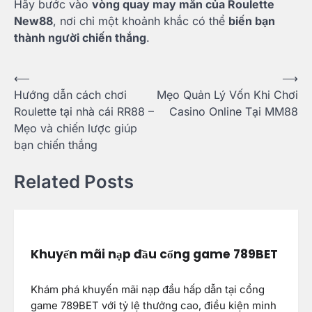
Hãy bước vào
vòng quay may mắn của Roulette
New88
, nơi chỉ một khoảnh khắc có thể
biến bạn
thành người chiến thắng
.
Post
⟵
⟶
Hướng dẫn cách chơi
Mẹo Quản Lý Vốn Khi Chơi
navigation
Roulette tại nhà cái RR88 –
Casino Online Tại MM88
Mẹo và chiến lược giúp
bạn chiến thắng
Related Posts
Khuyến mãi nạp đầu cổng game 789BET
Khám phá khuyến mãi nạp đầu hấp dẫn tại cổng
game 789BET với tỷ lệ thưởng cao, điều kiện minh