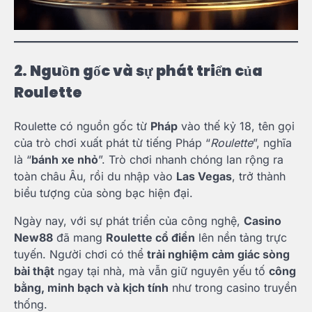
2. Nguồn gốc và sự phát triển của
Roulette
Roulette có nguồn gốc từ
Pháp
vào thế kỷ 18, tên gọi
của trò chơi xuất phát từ tiếng Pháp “
Roulette
”, nghĩa
là “
bánh xe nhỏ
”. Trò chơi nhanh chóng lan rộng ra
toàn châu Âu, rồi du nhập vào
Las Vegas
, trở thành
biểu tượng của sòng bạc hiện đại.
Ngày nay, với sự phát triển của công nghệ,
Casino
New88
đã mang
Roulette cổ điển
lên nền tảng trực
tuyến. Người chơi có thể
trải nghiệm cảm giác sòng
bài thật
ngay tại nhà, mà vẫn giữ nguyên yếu tố
công
bằng, minh bạch và kịch tính
như trong casino truyền
thống.