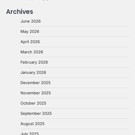
Archives
June 2026
May 2026
April 2026
March 2026
February 2026
January 2026
December 2025
November 2025
October 2025
September 2025
August 2025
July 2025