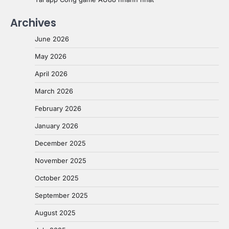
Archives
June 2026
May 2026
April 2026
March 2026
February 2026
January 2026
December 2025
November 2025
October 2025
September 2025
August 2025