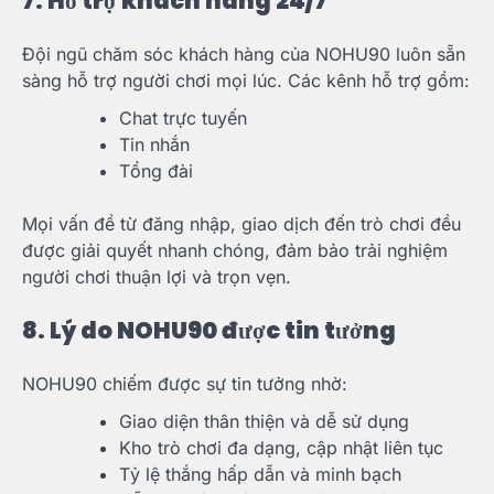
7. Hỗ trợ khách hàng 24/7
Đội ngũ chăm sóc khách hàng của NOHU90 luôn sẵn
sàng hỗ trợ người chơi mọi lúc. Các kênh hỗ trợ gồm:
Chat trực tuyến
Tin nhắn
Tổng đài
Mọi vấn đề từ đăng nhập, giao dịch đến trò chơi đều
được giải quyết nhanh chóng, đảm bảo trải nghiệm
người chơi thuận lợi và trọn vẹn.
8. Lý do NOHU90 được tin tưởng
NOHU90 chiếm được sự tin tưởng nhờ:
Giao diện thân thiện và dễ sử dụng
Kho trò chơi đa dạng, cập nhật liên tục
Tỷ lệ thắng hấp dẫn và minh bạch