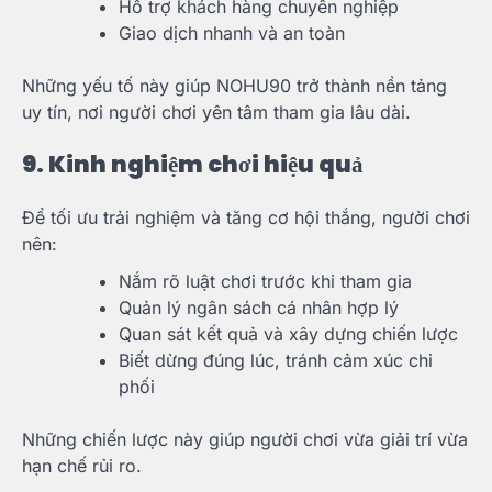
Hỗ trợ khách hàng chuyên nghiệp
Giao dịch nhanh và an toàn
Những yếu tố này giúp NOHU90 trở thành nền tảng
uy tín, nơi người chơi yên tâm tham gia lâu dài.
9. Kinh nghiệm chơi hiệu quả
Để tối ưu trải nghiệm và tăng cơ hội thắng, người chơi
nên:
Nắm rõ luật chơi trước khi tham gia
Quản lý ngân sách cá nhân hợp lý
Quan sát kết quả và xây dựng chiến lược
Biết dừng đúng lúc, tránh cảm xúc chi
phối
Những chiến lược này giúp người chơi vừa giải trí vừa
hạn chế rủi ro.