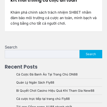
kết môi trường cá cược an toàn
Khám phá chính sách trách nhiệm SHBET nhằm
đảm bảo môi trường cá cược an toàn, minh bạch và
công bằng cho tất cả người chơi.
Search
Search
Recent Posts
Cá Cược Đá Banh Ảo Tại Trang Chủ DN88
Quản Lý Ngân Sách Fly88
Bí Quyết Chơi Casino Hiệu Quả Khi Tham Gia New88
Cá cược trực tiếp tại trang chủ Fly88
Tải app Cổng game AU88 nhanh nhất