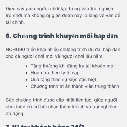
Điều này giúp người chơi tập trung vào trải nghiệm
trò chơi mà không bị gián đoạn hay lo lắng về vấn đề
tài chính.
6. Chương trình khuyến mãi hấp dẫn
NOHU90 triển khai nhiều chương trình ưu đãi hấp dẫn
cho cả người chơi mới và người chơi lâu năm:
Tặng thưởng khi đăng ký tài khoản mới
Hoàn trả theo tỷ lệ nạp
Quà tặng theo sự kiện đặc biệt
Chương trình tri ân thành viên trung thành
Các chương trình được cập nhật liên tục, giúp người
chơi luôn có cơ hội nhận thêm lợi ích và trải nghiệm
đa dạng.