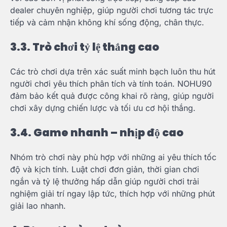
dealer chuyên nghiệp, giúp người chơi tương tác trực
tiếp và cảm nhận không khí sống động, chân thực.
3.3. Trò chơi tỷ lệ thắng cao
Các trò chơi dựa trên xác suất minh bạch luôn thu hút
người chơi yêu thích phân tích và tính toán. NOHU90
đảm bảo kết quả được công khai rõ ràng, giúp người
chơi xây dựng chiến lược và tối ưu cơ hội thắng.
3.4. Game nhanh – nhịp độ cao
Nhóm trò chơi này phù hợp với những ai yêu thích tốc
độ và kịch tính. Luật chơi đơn giản, thời gian chơi
ngắn và tỷ lệ thưởng hấp dẫn giúp người chơi trải
nghiệm giải trí ngay lập tức, thích hợp với những phút
giải lao nhanh.