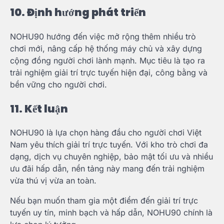
10. Định hướng phát triển
NOHU90 hướng đến việc mở rộng thêm nhiều trò
chơi mới, nâng cấp hệ thống máy chủ và xây dựng
cộng đồng người chơi lành mạnh. Mục tiêu là tạo ra
trải nghiệm giải trí trực tuyến hiện đại, công bằng và
bền vững cho người chơi.
11. Kết luận
NOHU90 là lựa chọn hàng đầu cho người chơi Việt
Nam yêu thích giải trí trực tuyến. Với kho trò chơi đa
dạng, dịch vụ chuyên nghiệp, bảo mật tối ưu và nhiều
ưu đãi hấp dẫn, nền tảng này mang đến trải nghiệm
vừa thú vị vừa an toàn.
Nếu bạn muốn tham gia một điểm đến giải trí trực
tuyến uy tín, minh bạch và hấp dẫn, NOHU90 chính là