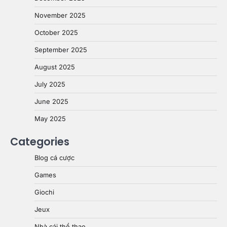
November 2025
October 2025
September 2025
August 2025
July 2025
June 2025
May 2025
Categories
Blog cá cược
Games
Giochi
Jeux
Nhà cái thể thao