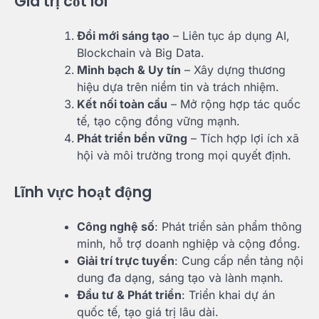
Giá trị cốt lõi
Đổi mới sáng tạo
– Liên tục áp dụng AI,
Blockchain và Big Data.
Minh bạch & Uy tín
– Xây dựng thương
hiệu dựa trên niềm tin và trách nhiệm.
Kết nối toàn cầu
– Mở rộng hợp tác quốc
tế, tạo cộng đồng vững mạnh.
Phát triển bền vững
– Tích hợp lợi ích xã
hội và môi trường trong mọi quyết định.
Lĩnh vực hoạt động
Công nghệ số
: Phát triển sản phẩm thông
minh, hỗ trợ doanh nghiệp và cộng đồng.
Giải trí trực tuyến
: Cung cấp nền tảng nội
dung đa dạng, sáng tạo và lành mạnh.
Đầu tư & Phát triển
: Triển khai dự án
quốc tế, tạo giá trị lâu dài.