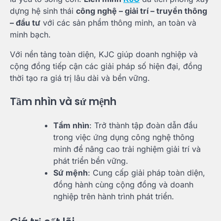
dựng hệ sinh thái
công nghệ – giải trí – truyền thông
– đầu tư
với các sản phẩm thông minh, an toàn và
minh bạch.
Với nền tảng toàn diện, KJC giúp doanh nghiệp và
cộng đồng tiếp cận các giải pháp số hiện đại, đồng
thời tạo ra giá trị lâu dài và bền vững.
Tầm nhìn và sứ mệnh
Tầm nhìn
: Trở thành tập đoàn dẫn đầu
trong việc ứng dụng công nghệ thông
minh để nâng cao trải nghiệm giải trí và
phát triển bền vững.
Sứ mệnh
: Cung cấp giải pháp toàn diện,
đồng hành cùng cộng đồng và doanh
nghiệp trên hành trình phát triển.