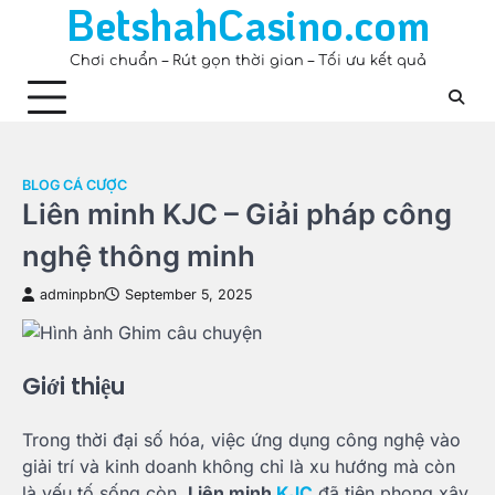
BetshahCasino.com
Skip
to
Chơi chuẩn – Rút gọn thời gian – Tối ưu kết quả
content
BLOG CÁ CƯỢC
Liên minh KJC – Giải pháp công
nghệ thông minh
adminpbn
September 5, 2025
Giới thiệu
Trong thời đại số hóa, việc ứng dụng công nghệ vào
giải trí và kinh doanh không chỉ là xu hướng mà còn
là yếu tố sống còn.
Liên minh
KJC
đã tiên phong xây