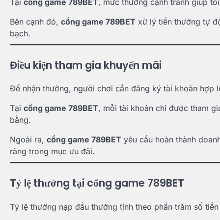
Tại
cổng game 789BET
, mức thưởng cạnh tranh giúp tối 
Bên cạnh đó,
cổng game 789BET
xử lý tiền thưởng tự đ
bạch.
Điều kiện tham gia khuyến mãi
Để nhận thưởng, người chơi cần đăng ký tài khoản hợp lệ
Tại
cổng game 789BET
, mỗi tài khoản chỉ được tham g
bằng.
Ngoài ra,
cổng game 789BET
yêu cầu hoàn thành doanh 
ràng trong mục ưu đãi.
Tỷ lệ thưởng tại cổng game 789BET
Tỷ lệ thưởng nạp đầu thường tính theo phần trăm số tiền