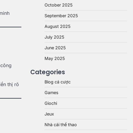
.
October 2025
 minh
September 2025
August 2025
July 2025
June 2025
May 2025
 công
Categories
Blog cá cược
ển thị rõ
Games
Giochi
Jeux
Nhà cái thể thao