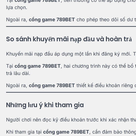
Tại
cổng game 789BET
, tiền thưởng có thể áp dụng cho 
lựa chọn.
Ngoài ra,
cổng game 789BET
cho phép theo dõi số dư t
So sánh khuyến mãi nạp đầu và hoàn trả
Khuyến mãi nạp đầu áp dụng một lần khi đăng ký mới. Tr
Tại
cổng game 789BET
, hai chương trình này có thể b
trả lâu dài.
Ngoài ra,
cổng game 789BET
thiết kế điều khoản riêng 
Những lưu ý khi tham gia
Người chơi nên đọc kỹ điều khoản trước khi xác nhận th
Khi tham gia tại
cổng game 789BET
, cần đảm bảo thông 