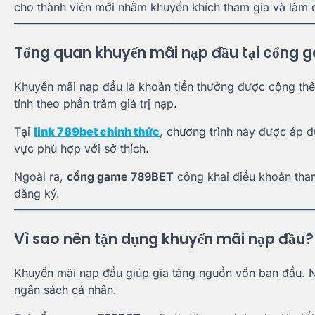
cho thành viên mới nhằm khuyến khích tham gia và làm 
Tổng quan khuyến mãi nạp đầu tại cổng
Khuyến mãi nạp đầu là khoản tiền thưởng được cộng thêm 
tính theo phần trăm giá trị nạp.
Tại
link 789bet chính thức
, chương trình này được áp d
vực phù hợp với sở thích.
Ngoài ra,
cổng game 789BET
công khai điều khoản tham 
đăng ký.
Vì sao nên tận dụng khuyến mãi nạp đầu?
Khuyến mãi nạp đầu giúp gia tăng nguồn vốn ban đầu. Ng
ngân sách cá nhân.