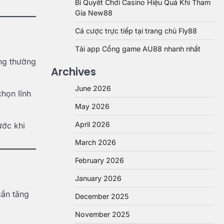
Bí Quyết Chơi Casino Hiệu Quả Khi Tham
Gia New88
Cá cược trực tiếp tại trang chủ Fly88
Tải app Cổng game AU88 nhanh nhất
ởng thường
Archives
June 2026
họn lĩnh
May 2026
April 2026
ước khi
March 2026
February 2026
January 2026
cần tăng
December 2025
November 2025