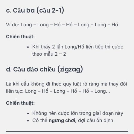
c. Cầu ba (cầu 2-1)
Ví dụ: Long – Long – Hổ – Hổ – Long – Long – Hổ
Chiến thuật:
Khi thấy 2 lần Long/Hổ liên tiếp thì cược
theo mẫu 2 – 2
d. Cầu đảo chiều (zigzag)
Là khi cầu không đi theo quy luật rõ ràng mà thay đổi
liên tục: Long – Hổ – Long – Hổ – Hổ – Long…
Chiến thuật:
Không nên cược lớn trong giai đoạn này
Có thể
ngưng chơi
, đợi cầu ổn định