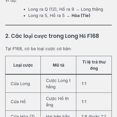
Ví dụ:
Long ra Q (12), Hổ ra 9 → Long thắng
Long ra 5, Hổ ra 5 →
Hòa (Tie)
2. Các loại cược trong Long Hổ F168
Tại F168, có ba loại cược cơ bản:
Tỉ lệ trả thư
Loại cược
Mô tả
ởng
Cược Long t
Cửa Long
1:1
hắng
Cược Hổ th
Cửa Hổ
1:1
ắng
Cửa Hòa (Ti
Hai bên bằn
1:8 (hoặc 1:1