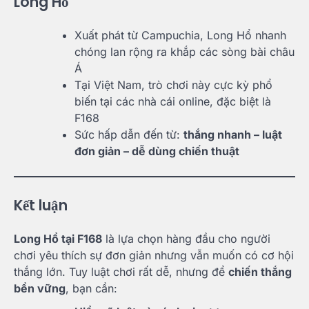
Long Hổ
Xuất phát từ Campuchia, Long Hổ nhanh
chóng lan rộng ra khắp các sòng bài châu
Á
Tại Việt Nam, trò chơi này cực kỳ phổ
biến tại các nhà cái online, đặc biệt là
F168
Sức hấp dẫn đến từ:
thắng nhanh – luật
đơn giản – dễ dùng chiến thuật
Kết luận
Long Hổ tại F168
là lựa chọn hàng đầu cho người
chơi yêu thích sự đơn giản nhưng vẫn muốn có cơ hội
thắng lớn. Tuy luật chơi rất dễ, nhưng để
chiến thắng
bền vững
, bạn cần: