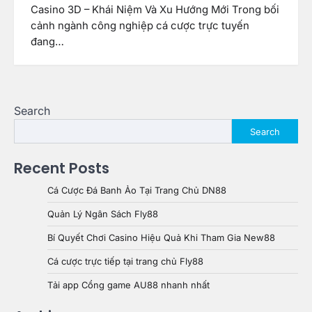
Casino 3D – Khái Niệm Và Xu Hướng Mới Trong bối
cảnh ngành công nghiệp cá cược trực tuyến
đang…
Search
Search
Recent Posts
Cá Cược Đá Banh Ảo Tại Trang Chủ DN88
Quản Lý Ngân Sách Fly88
Bí Quyết Chơi Casino Hiệu Quả Khi Tham Gia New88
Cá cược trực tiếp tại trang chủ Fly88
Tải app Cổng game AU88 nhanh nhất