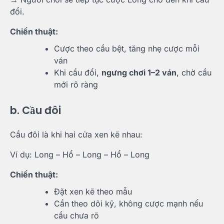
đổi.
Chiến thuật:
Cược theo cầu bệt, tăng nhẹ cược mỗi
ván
Khi cầu đổi,
ngưng chơi 1–2 ván
, chờ cầu
mới rõ ràng
b. Cầu đôi
Cầu đôi là khi hai cửa xen kẽ nhau:
Ví dụ: Long – Hổ – Long – Hổ – Long
Chiến thuật:
Đặt xen kẽ theo mẫu
Cần theo dõi kỹ, không cược mạnh nếu
cầu chưa rõ