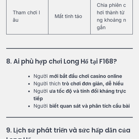
Chia phiên c
Tham chơi l
hơi thành từ
Mất tỉnh táo
âu
ng khoảng n
gắn
8. Ai phù hợp chơi Long Hổ tại F168?
Người
mới bắt đầu chơi casino online
Người thích
trò chơi đơn giản, dễ hiểu
Người
ưa tốc độ và tính đối kháng trực
tiếp
Người
biết quan sát và phân tích cầu bài
9. Lịch sử phát triển và sức hấp dẫn của