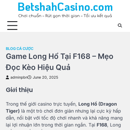
BetshahCasino.com
Skip
to
Chơi chuẩn – Rút gọn thời gian – Tối ưu kết quả
content
BLOG CÁ CƯỢC
Game Long Hổ Tại F168 – Mẹo
Đọc Kèo Hiệu Quả
adminpbn
June 20, 2025
Giới thiệu
Trong thế giới casino trực tuyến,
Long Hổ (Dragon
Tiger)
là một trò chơi đơn giản nhưng lại cực kỳ hấp
dẫn, nổi bật với tốc độ chơi nhanh và khả năng mang
lại lợi nhuận lớn trong thời gian ngắn. Tại
F168
, Long