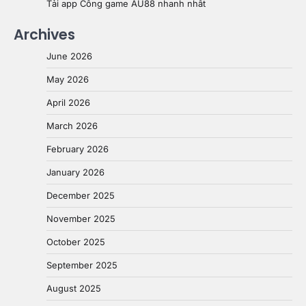
Tải app Cổng game AU88 nhanh nhất
Archives
June 2026
May 2026
April 2026
March 2026
February 2026
January 2026
December 2025
November 2025
October 2025
September 2025
August 2025