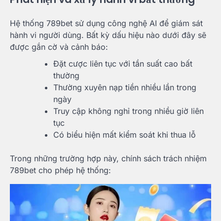
Hệ thống 789bet sử dụng công nghệ AI để giám sát
hành vi người dùng. Bất kỳ dấu hiệu nào dưới đây sẽ
được gắn cờ và cảnh báo:
Đặt cược liên tục với tần suất cao bất
thường
Thường xuyên nạp tiền nhiều lần trong
ngày
Truy cập không nghỉ trong nhiều giờ liên
tục
Có biểu hiện mất kiểm soát khi thua lỗ
Trong những trường hợp này, chính sách trách nhiệm
789bet cho phép hệ thống: