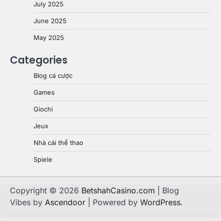
July 2025
June 2025
May 2025
Categories
Blog cá cược
Games
Giochi
Jeux
Nhà cái thể thao
Spiele
Copyright © 2026
BetshahCasino.com
| Blog
Vibes by
Ascendoor
| Powered by
WordPress
.