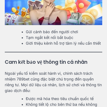
Gửi cảnh báo đến người chơi
Tạm ngắt kết nối bắt buộc
Giới thiệu kênh hỗ trợ tâm lý nếu cần thiết
Cam kết bảo vệ thông tin cá nhân
Ngoài yếu tố kiểm soát hành vi, chính sách trách
nhiệm 789bet cũng đặc biệt chú trọng đến quyền
riêng tư. Mọi dữ liệu cá nhân, lịch sử chơi và thông tin
giao dịch đều:
Được mã hóa theo tiêu chuẩn quốc tế
Không tiết lộ cho bên thứ ba nếu không