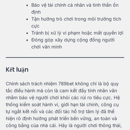
Bảo vệ tài chính cá nhân và tinh thần ổn
định
Tận hưởng trò chơi trong môi trường tích
cực
Tránh bị xử lý vi phạm hoặc mất quyền lợi
Đóng góp xây dựng cộng đồng người
chơi văn minh
Kết luận
Chính sách trách nhiệm 789bet không chỉ là bộ quy
tắc điều hành mà còn là cam kết đầy tính nhân văn
nhằm bảo vệ người chơi khỏi các rủi ro tiêu cực. Hệ
thống kiểm soát hành vi, giới hạn tài chính, công cụ
tự ngắt kết nối và các đối tác hỗ trợ tâm lý đã thể
hiện rõ định hướng phát triển bền vững, an toàn và
công bằng của nhà cái. Hãy là người chơi thông thái,