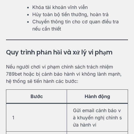
Khóa tài khoản vĩnh viễn
Hủy toàn bộ tiền thưởng, hoàn trả
Chuyển thông tin cho cơ quan điều tra
nếu cần thiết
Quy trình phản hồi và xử lý vi phạm
Nếu người chơi vi phạm chính sách trách nhiệm
789bet hoặc bị cảnh báo hành vi không lành mạnh,
hệ thống sẽ tiến hành các bước:
Bước
Hành động
Gửi email cảnh báo v
1
à khuyến nghị chỉnh s
ửa hành vi