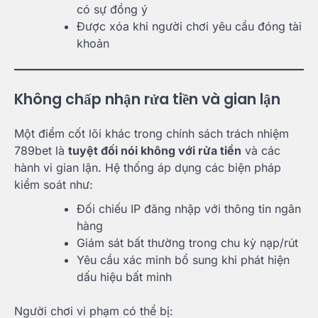
có sự đồng ý
Được xóa khi người chơi yêu cầu đóng tài
khoản
Không chấp nhận rửa tiền và gian lận
Một điểm cốt lõi khác trong chính sách trách nhiệm
789bet là
tuyệt đối nói không với rửa tiền
và các
hành vi gian lận. Hệ thống áp dụng các biện pháp
kiểm soát như:
Đối chiếu IP đăng nhập với thông tin ngân
hàng
Giám sát bất thường trong chu kỳ nạp/rút
Yêu cầu xác minh bổ sung khi phát hiện
dấu hiệu bất minh
Người chơi vi phạm có thể bị: