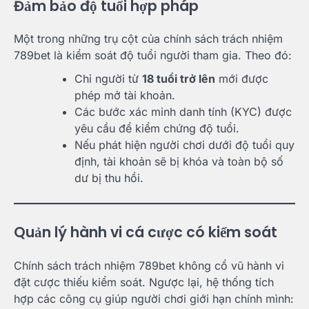
Đảm bảo độ tuổi hợp pháp
Một trong những trụ cột của chính sách trách nhiệm
789bet là kiểm soát độ tuổi người tham gia. Theo đó:
Chỉ người từ
18 tuổi trở lên
mới được
phép mở tài khoản.
Các bước xác minh danh tính (KYC) được
yêu cầu để kiểm chứng độ tuổi.
Nếu phát hiện người chơi dưới độ tuổi quy
định, tài khoản sẽ bị khóa và toàn bộ số
dư bị thu hồi.
Quản lý hành vi cá cược có kiểm soát
Chính sách trách nhiệm 789bet không cổ vũ hành vi
đặt cược thiếu kiểm soát. Ngược lại, hệ thống tích
hợp các công cụ giúp người chơi giới hạn chính mình: