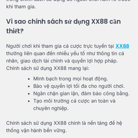
khi tham gia.
Vì sao chính sách sử dụng XX88 cần
thiết?
Người chơi khi tham gia cá cược trực tuyến tại
XX88
thường liên quan đến nhiều yếu tố như thông tin cá
nhân, giao dịch tài chính và quyền lợi hợp pháp.
Chính sách sử dụng XX88 mang lại:
Minh bạch trong mọi hoạt động.
Bảo vệ quyền lợi tối đa cho người chơi.
Ngăn chặn gian lận, đảm bảo công bằng.
Tạo môi trường cá cược an toàn và
chuyên nghiệp.
Chính sách sử dụng XX88 chính là nền tảng để hệ
thống vận hành bền vững.