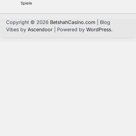
Spiele
Copyright © 2026
BetshahCasino.com
| Blog
Vibes by
Ascendoor
| Powered by
WordPress
.