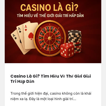
Casino Là Gì? Tìm Hiểu Về Thế Giới Giải
Trí Hấp Dẫn
Trong thế giới hiện đại, casino không còn là khái
niệm xa lạ. Đây là một loại hình giải trí…