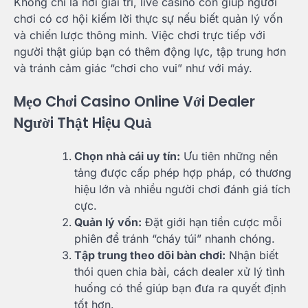
Không chỉ là nơi giải trí, live casino còn giúp người
chơi có cơ hội kiếm lời thực sự nếu biết quản lý vốn
và chiến lược thông minh. Việc chơi trực tiếp với
người thật giúp bạn có thêm động lực, tập trung hơn
và tránh cảm giác “chơi cho vui” như với máy.
Mẹo Chơi Casino Online Với Dealer
Người Thật Hiệu Quả
Chọn nhà cái uy tín:
Ưu tiên những nền
tảng được cấp phép hợp pháp, có thương
hiệu lớn và nhiều người chơi đánh giá tích
cực.
Quản lý vốn:
Đặt giới hạn tiền cược mỗi
phiên để tránh “cháy túi” nhanh chóng.
Tập trung theo dõi bàn chơi:
Nhận biết
thói quen chia bài, cách dealer xử lý tình
huống có thể giúp bạn đưa ra quyết định
tốt hơn.