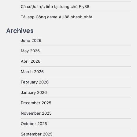
Cá cược trực tiếp tại trang chủ Fly88
Tải app Cổng game AU88 nhanh nhất
Archives
June 2026
May 2026
April 2026
March 2026
February 2026
January 2026
December 2025
November 2025
October 2025
September 2025