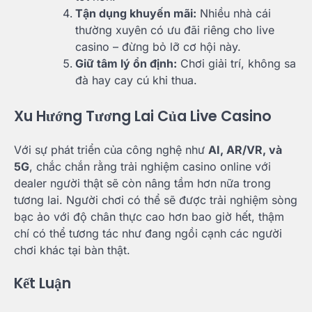
Tận dụng khuyến mãi:
Nhiều nhà cái
thường xuyên có ưu đãi riêng cho live
casino – đừng bỏ lỡ cơ hội này.
Giữ tâm lý ổn định:
Chơi giải trí, không sa
đà hay cay cú khi thua.
Xu Hướng Tương Lai Của Live Casino
Với sự phát triển của công nghệ như
AI, AR/VR, và
5G
, chắc chắn rằng trải nghiệm casino online với
dealer người thật sẽ còn nâng tầm hơn nữa trong
tương lai. Người chơi có thể sẽ được trải nghiệm sòng
bạc ảo với độ chân thực cao hơn bao giờ hết, thậm
chí có thể tương tác như đang ngồi cạnh các người
chơi khác tại bàn thật.
Kết Luận