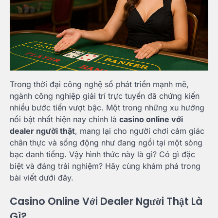
Trong thời đại công nghệ số phát triển mạnh mẽ,
ngành công nghiệp giải trí trực tuyến đã chứng kiến
nhiều bước tiến vượt bậc. Một trong những xu hướng
nổi bật nhất hiện nay chính là
casino online với
dealer người thật
, mang lại cho người chơi cảm giác
chân thực và sống động như đang ngồi tại một sòng
bạc danh tiếng. Vậy hình thức này là gì? Có gì đặc
biệt và đáng trải nghiệm? Hãy cùng khám phá trong
bài viết dưới đây.
Casino Online Với Dealer Người Thật Là
Gì?