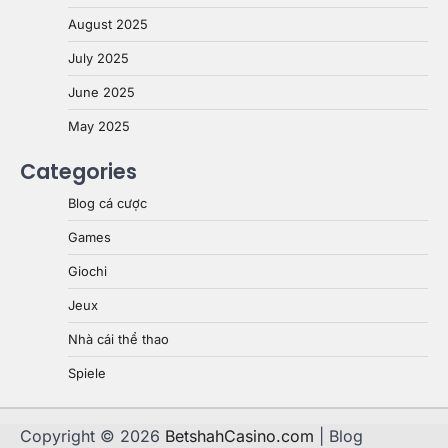
August 2025
July 2025
June 2025
May 2025
Categories
Blog cá cược
Games
Giochi
Jeux
Nhà cái thể thao
Spiele
Copyright © 2026
BetshahCasino.com
| Blog