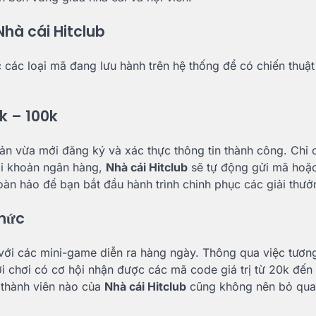
Nhà cái Hitclub
 các loại mã đang lưu hành trên hệ thống để có chiến thuật
k – 100k
oản vừa mới đăng ký và xác thực thông tin thành công. Chỉ
tài khoản ngân hàng,
Nhà cái Hitclub
sẽ tự động gửi mã hoặ
oàn hảo để bạn bắt đầu hành trình chinh phục các giải thưở
thức
với các mini-game diễn ra hàng ngày. Thông qua việc tươn
ời chơi có cơ hội nhận được các mã code giá trị từ 20k đến
 thành viên nào của
Nhà cái Hitclub
cũng không nên bỏ qua