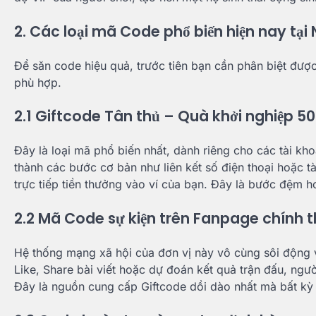
2. Các loại mã Code phổ biến hiện nay tại 
Để săn code hiệu quả, trước tiên bạn cần phân biệt được
phù hợp.
2.1 Giftcode Tân thủ – Quà khởi nghiệp 50
Đây là loại mã phổ biến nhất, dành riêng cho các tài kh
thành các bước cơ bản như liên kết số điện thoại hoặc 
trực tiếp tiền thưởng vào ví của bạn. Đây là bước đệm h
2.2 Mã Code sự kiện trên Fanpage chính 
Hệ thống mạng xã hội của đơn vị này vô cùng sôi động 
Like, Share bài viết hoặc dự đoán kết quả trận đấu, ngư
Đây là nguồn cung cấp Giftcode dồi dào nhất mà bất kỳ