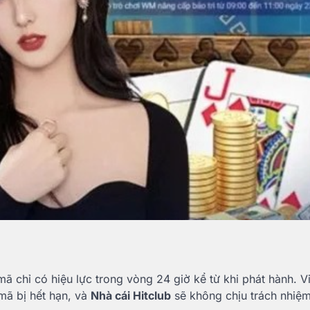
ã chỉ có hiệu lực trong vòng 24 giờ kể từ khi phát hành. V
mã bị hết hạn, và
Nhà cái Hitclub
sẽ không chịu trách nhiệm