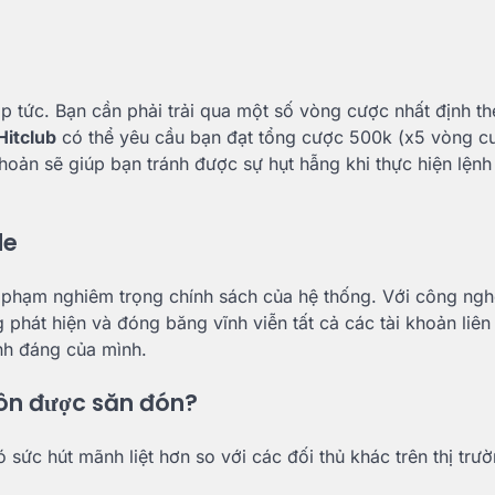
p tức. Bạn cần phải trải qua một số vòng cược nhất định t
Hitclub
có thể yêu cầu bạn đạt tổng cược 500k (x5 vòng c
oản sẽ giúp bạn tránh được sự hụt hẫng khi thực hiện lệnh 
de
i phạm nghiêm trọng chính sách của hệ thống. Với công ngh
phát hiện và đóng băng vĩnh viễn tất cả các tài khoản liên
nh đáng của mình.
luôn được săn đón?
sức hút mãnh liệt hơn so với các đối thủ khác trên thị trườ