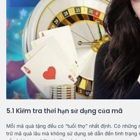
5.1 Kiểm tra thời hạn sử dụng của mã
Mỗi mã quà tặng đều có “tuổi thọ” nhất định. Có những m
trữ mã quá lâu mà không sử dụng sẽ dẫn đến tình trạng 