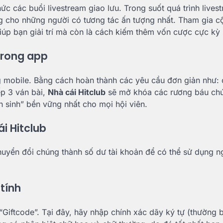
c các buổi livestream giao lưu. Trong suốt quá trình lives
g cho những người có tương tác ấn tượng nhất. Tham gia 
iúp bạn giải trí mà còn là cách kiếm thêm vốn cược cực kỳ 
trong app
g mobile. Bằng cách hoàn thành các yêu cầu đơn giản như:
ếp 3 ván bài,
Nhà cái Hitclub
sẽ mở khóa các rương báu ch
h sinh” bền vững nhất cho mọi hội viên.
i Hitclub
chuyển đổi chúng thành số dư tài khoản để có thể sử dụng n
 tính
 “Giftcode”. Tại đây, hãy nhập chính xác dãy ký tự (thường