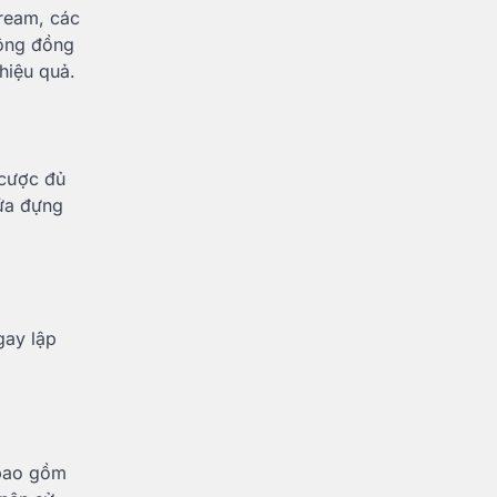
tream, các
cộng đồng
hiệu quả.
 cược đủ
ứa đựng
gay lập
 bao gồm