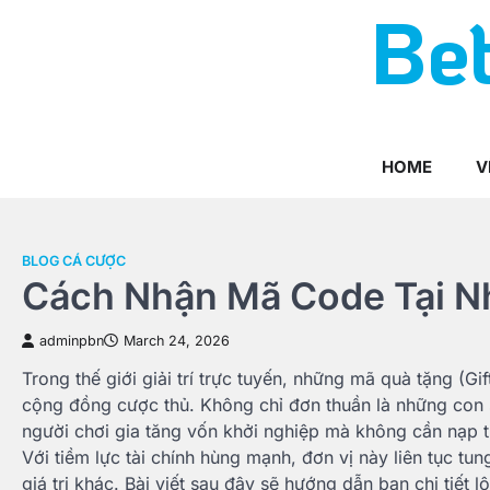
Be
Skip
to
content
HOME
V
BLOG CÁ CƯỢC
Cách Nhận Mã Code Tại Nh
adminpbn
March 24, 2026
Trong thế giới giải trí trực tuyến, những mã quà tặng (G
cộng đồng cược thủ. Không chỉ đơn thuần là những con 
người chơi gia tăng vốn khởi nghiệp mà không cần nạp ti
Với tiềm lực tài chính hùng mạnh, đơn vị này liên tục t
giá trị khác. Bài viết sau đây sẽ hướng dẫn bạn chi tiết