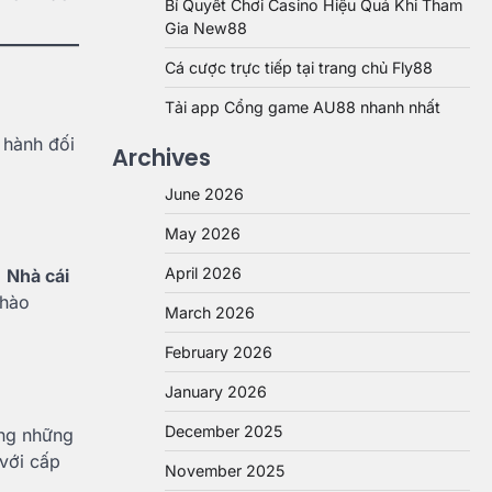
Bí Quyết Chơi Casino Hiệu Quả Khi Tham
Gia New88
Cá cược trực tiếp tại trang chủ Fly88
Tải app Cổng game AU88 nhanh nhất
 hành đối
Archives
June 2026
May 2026
April 2026
.
Nhà cái
chào
March 2026
February 2026
January 2026
December 2025
ặng những
 với cấp
November 2025