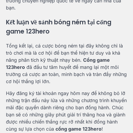
trường chuyên nghiệp quốc tế về ngay căn nhà của
bạn.
Kết luận về sảnh bóng ném tại cổng
game 123hero
Tổng kết lại, cá cược bóng ném tại đây không chỉ là
trò chơi mà là cơ hội để bạn thể hiện tư duy và khả
năng phân tích kỹ thuật nhạy bén.
Cổng game
123hero
đã đầu tư tâm huyết để mang lại một môi
trường cá cược an toàn, minh bạch và tràn đầy những
cơ hội thắng lợi lớn.
Hãy đăng ký tài khoản ngay hôm nay để không bỏ lỡ
những trận đấu nảy lửa và những chương trình khuyến
mãi đặc quyền dành riêng cho bạn đồng hành. Chúc
bạn sẽ có những giây phút giải trí thăng hoa và giành
được nhiều chiến thắng rực rỡ nhất khi đồng hành
cùng sự lựa chọn của
cổng game 123hero
!