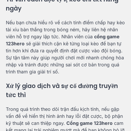
ngày
Nếu bạn chưa hiểu rõ về cách tính điểm chấp hay kèo
tài xỉu bàn thắng trong bóng ném, hãy liên hệ nhân
viên hỗ trợ ngay lập tức. Nhân viên của
cổng game
123hero
sẽ giải thích cặn kẽ từng loại kèo để bạn tự
tin hơn khi đưa ra quyết định đặt cược vào đội bóng.
Sự tận tâm này giúp người chơi mới nhanh chóng hòa
nhập và tránh được những sai sót cơ bản trong quá
trình tham gia giải trí số.
Xử lý giao dịch và sự cố đường truyền
tức thì
Trong quá trình theo dõi trận đấu kịch tính, nếu gặp
vấn đề về hiển thị hình ảnh hay lỗi đặt cược, bộ phận
kỹ thuật sẽ can thiệp ngay.
Cổng game 123hero
cam
kết mang lại trải nghiệm mượt mà để bạn không bỏ lỡ