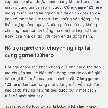
nạp tiền sẽ nhận được thêm những khoản bonus tiền
mặt vô cùng giá trị vào ví cược.
Cổng game 123hero
mong muốn mang lại nguồn lực tài chính dồi dào để
bạn có thể thỏa sức theo đuổi những vận động viên
thần tượng hằng ngày. Những phần quà này không
chỉ tăng thêm cơ hội thắng mà còn thể hiện sự trân
trọng của nhà cái đối với hội viên đã đồng hành.
Hỗ trợ người chơi chuyên nghiệp tại
cổng game 123hero
Đội ngũ chăm sóc khách hàng của nhà cái được đào
tạo chuyên sâu về kiến thức bóng ném để có thể giải
đáp mọi thắc mắc của bạn nhanh nhất.
Cổng game
123hero
đảm bảo rằng mọi vướng mắc về cách đọc
kèo cược hay lỗi nạp rút đều được xử lý một cách
triệt để nhất hiện nay.
Tư vấn cách đọc tỷ lệ kèo chi tiết hằng