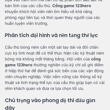
bản lĩnh của các cầu thủ.
Cổng game 123hero
khuyến khích hội viên nên tìm hiểu về khả năng
phòng ngự liên tục và thói quen thay người của các
huấn luyện viên trưởng.
Phân tích đội hình và nền tảng thể lực
Cầu thủ bóng ném cần một sải tay dài và đôi chân
cực kỳ linh hoạt để có thể thực hiện các kỹ thuật ném
bóng mà không mất thăng bằng. Hội viên của
cổng
game 123hero
thường nghiên cứu kỹ chỉ số ghi điểm
ở hiệp thứ hai để đánh giá sức bền của các vận động
viên chuyên nghiệp. Việc nắm vững các thông số kỹ
thuật và tình trạng thể lực của cầu thủ giúp bạn có cái
nhìn khách quan và đưa ra lựa chọn tối ưu.
Chú trọng vào phong độ thi đấu gần
đây