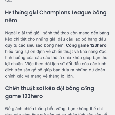
Hệ thống giải Champions League bóng
ném
Ngoài giải thế giới, sảnh thể thao còn mang đến bảng
kèo chi tiết cho những giải đấu câu lạc bộ hàng đầu
quy tụ các siêu sao bóng ném.
Cổng game 123hero
hiểu rằng sự ổn định về chiến thuật và khả năng đọc
tình huống của các cầu thủ là chìa khóa giúp bạn thu
lợi nhuận. Việc theo dõi lịch sử đối đầu của các kình
địch trên sàn gỗ sẽ giúp bạn đưa ra những dự đoán
chính xác và mang về thắng lợi lớn.
Chiến thuật soi kèo đội bóng cổng
game 123hero
Để giành chiến thắng bền vững, bạn không thể chỉ
dựa vào cảm tính mà cần có sự phân tích sâu sắc về