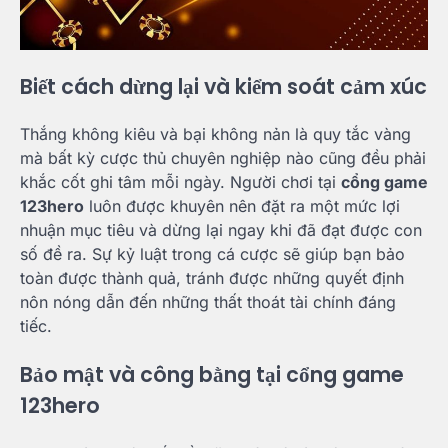
Biết cách dừng lại và kiểm soát cảm xúc
Thắng không kiêu và bại không nản là quy tắc vàng
mà bất kỳ cược thủ chuyên nghiệp nào cũng đều phải
khắc cốt ghi tâm mỗi ngày. Người chơi tại
cổng game
123hero
luôn được khuyên nên đặt ra một mức lợi
nhuận mục tiêu và dừng lại ngay khi đã đạt được con
số đề ra. Sự kỷ luật trong cá cược sẽ giúp bạn bảo
toàn được thành quả, tránh được những quyết định
nôn nóng dẫn đến những thất thoát tài chính đáng
tiếc.
Bảo mật và công bằng tại cổng game
123hero