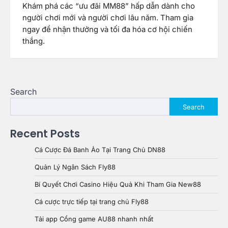
Khám phá các “ưu đãi MM88” hấp dẫn dành cho
người chơi mới và người chơi lâu năm. Tham gia
ngay để nhận thưởng và tối đa hóa cơ hội chiến
thắng.
Search
Search
Recent Posts
Cá Cược Đá Banh Ảo Tại Trang Chủ DN88
Quản Lý Ngân Sách Fly88
Bí Quyết Chơi Casino Hiệu Quả Khi Tham Gia New88
Cá cược trực tiếp tại trang chủ Fly88
Tải app Cổng game AU88 nhanh nhất