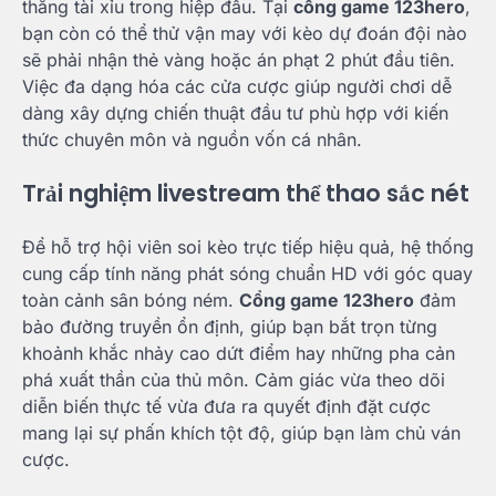
thắng tài xỉu trong hiệp đấu. Tại
cổng game 123hero
,
bạn còn có thể thử vận may với kèo dự đoán đội nào
sẽ phải nhận thẻ vàng hoặc án phạt 2 phút đầu tiên.
Việc đa dạng hóa các cửa cược giúp người chơi dễ
dàng xây dựng chiến thuật đầu tư phù hợp với kiến
thức chuyên môn và nguồn vốn cá nhân.
Trải nghiệm livestream thể thao sắc nét
Để hỗ trợ hội viên soi kèo trực tiếp hiệu quả, hệ thống
cung cấp tính năng phát sóng chuẩn HD với góc quay
toàn cảnh sân bóng ném.
Cổng game 123hero
đảm
bảo đường truyền ổn định, giúp bạn bắt trọn từng
khoảnh khắc nhảy cao dứt điểm hay những pha cản
phá xuất thần của thủ môn. Cảm giác vừa theo dõi
diễn biến thực tế vừa đưa ra quyết định đặt cược
mang lại sự phấn khích tột độ, giúp bạn làm chủ ván
cược.